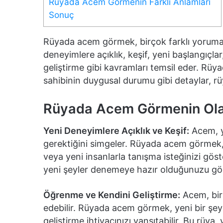
Rüyada Acem Görmenin Farklı Anlamları
Sonuç
Rüyada acem görmek, birçok farklı yoruma a
deneyimlere açıklık, keşif, yeni başlangıçla
geliştirme gibi kavramları temsil eder. Rüy
sahibinin duygusal durumu gibi detaylar, rüy
Rüyada Acem Görmenin Olas
Yeni Deneyimlere Açıklık ve Keşif:
Acem, y
gerektiğini simgeler. Rüyada acem görmek, 
veya yeni insanlarla tanışma isteğinizi gös
yeni şeyler denemeye hazır olduğunuzu göst
Öğrenme ve Kendini Geliştirme:
Acem, bir 
edebilir. Rüyada acem görmek, yeni bir şe
geliştirme ihtiyacınızı yansıtabilir. Bu rüya