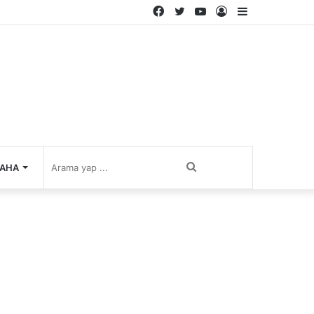
Facebook
Twitter
YouTube
Kayıt
Kenar
Ol
Bölmesi
Arama
AHA
yap
...