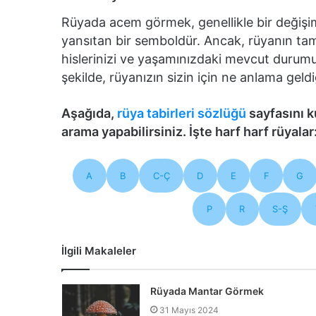
Rüyada acem görmek, genellikle bir deği
yansıtan bir semboldür. Ancak, rüyanın tam
hislerinizi ve yaşamınızdaki mevcut duru
şekilde, rüyanızın sizin için ne anlama geldiğ
Aşağıda,
rüya tabirleri sözlüğü
sayfasını k
arama yapabilirsiniz. İşte harf harf rüyalar
A
B
C-Ç
D
E
F
G
P
R
S-Ş
İlgili Makaleler
Rüyada Mantar Görmek
31 Mayıs 2024