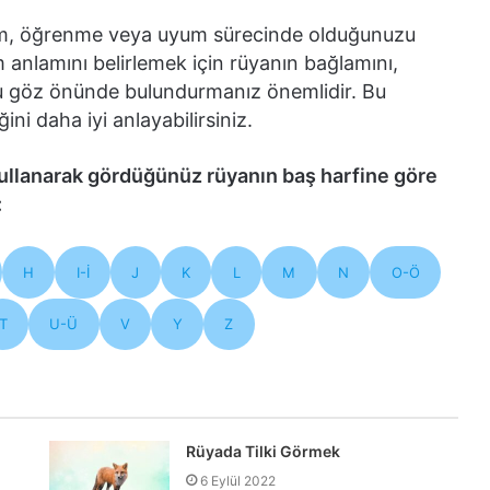
şim, öğrenme veya uyum sürecinde olduğunuzu
 anlamını belirlemek için rüyanın bağlamını,
mu göz önünde bulundurmanız önemlidir. Bu
ini daha iyi anlayabilirsiniz.
ullanarak gördüğünüz rüyanın baş harfine göre
:
H
I-İ
J
K
L
M
N
O-Ö
T
U-Ü
V
Y
Z
Rüyada Tilki Görmek
6 Eylül 2022