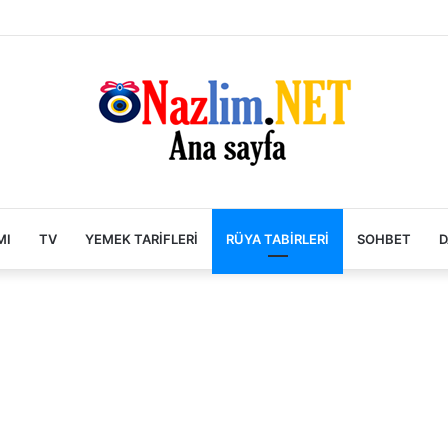
MI
TV
YEMEK TARIFLERI
RÜYA TABIRLERI
SOHBET
D