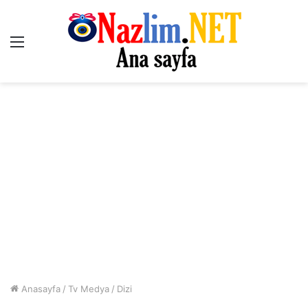
Menü
Anasayfa
/
Tv Medya
/
Dizi