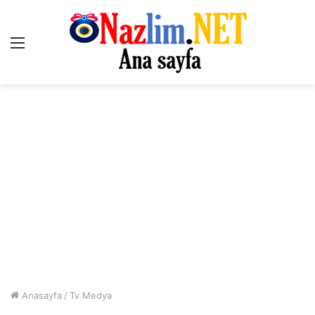
Menü
Anasayfa
/
Tv Medya