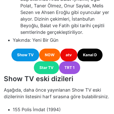
Polat, Taner Ölmez, Onur Saylak, Melis
Sezen ve Ahsen Eroğlu gibi oyuncular yer
alıyor. Dizinin çekimleri, İstanbul’un
Beyoğlu, Balat ve Fatih gibi tarihi çeşitli
semtlerinde gerçekleştiriliyor.
Yakında: Yeni Bir Gün
Show TV
NOW
atv
Kanal D
Star TV
TRT 1
Show TV eski dizileri
Aşağıda, daha önce yayınlanan Show TV eski
dizilerinin listesini harf sırasına göre bulabilirsiniz.
155 Polis İmdat (1994)