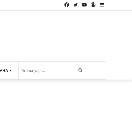
Facebook
Twitter
YouTube
Kayıt
Kenar
Ol
Bölmesi
Arama
AHA
yap
...