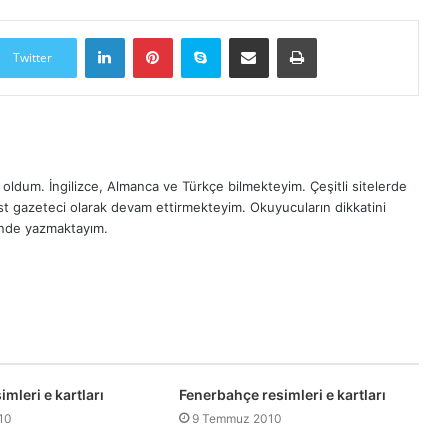
LinkedIn
Pinterest
Skype
E-Posta ile paylaş
Yazdır
Twitter
oldum. İngilizce, Almanca ve Türkçe bilmekteyim. Çeşitli sitelerde
est gazeteci olarak devam ettirmekteyim. Okuyucuların dikkatini
inde yazmaktayım.
imleri e kartları
Fenerbahçe resimleri e kartları
10
9 Temmuz 2010