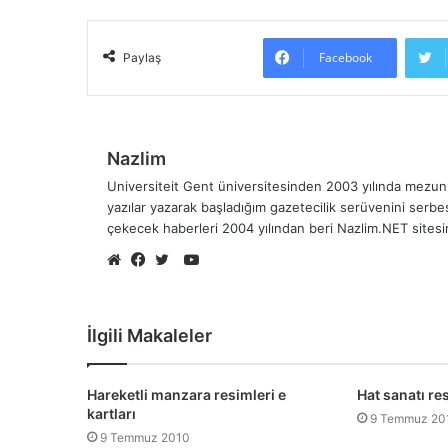
Facebook
Paylaş
Nazlim
Universiteit Gent üniversitesinden 2003 yılında mezun 
yazılar yazarak başladığım gazetecilik serüvenini serb
çekecek haberleri 2004 yılından beri Nazlim.NET sites
YouTube
Web
Facebook
Twitter
sitesi
İlgili Makaleler
Hareketli manzara resimleri e
Hat sanatı res
kartları
9 Temmuz 20
9 Temmuz 2010