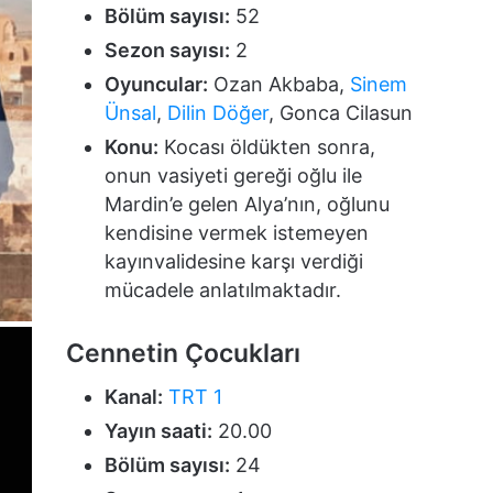
Bölüm sayısı:
52
Sezon sayısı:
2
Oyuncular:
Ozan Akbaba,
Sinem
Ünsal
,
Dilin Döğer
, Gonca Cilasun
Konu:
Kocası öldükten sonra,
onun vasiyeti gereği oğlu ile
Mardin’e gelen Alya’nın, oğlunu
kendisine vermek istemeyen
kayınvalidesine karşı verdiği
mücadele anlatılmaktadır.
Cennetin Çocukları
Kanal:
TRT 1
Yayın saati:
20.00
Bölüm sayısı:
24