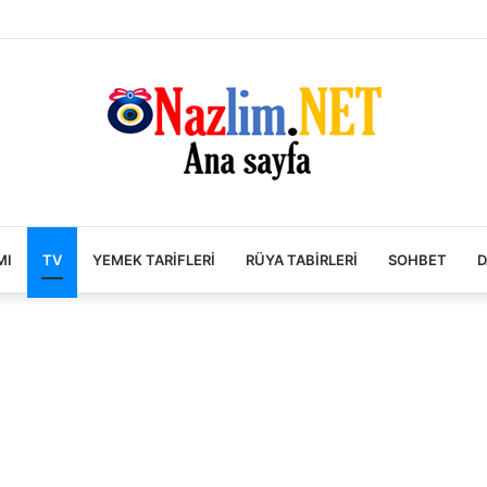
MI
TV
YEMEK TARIFLERI
RÜYA TABIRLERI
SOHBET
D