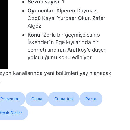
Sezon sayısı:
1
Oyuncular:
Alperen Duymaz,
Özgü Kaya, Yurdaer Okur, Zafer
Algöz
Konu:
Zorlu bir geçmişe sahip
İskender’in Ege kıyılarında bir
cenneti andıran Arafköy’e düşen
yolculuğunu konu ediniyor.
zyon kanallarında yeni bölümleri yayınlanacak
.
Perşembe
Cuma
Cumartesi
Pazar
talık Diziler