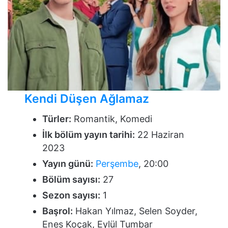
Kendi Düşen Ağlamaz
Türler:
Romantik, Komedi
İlk bölüm yayın tarihi:
22 Haziran
2023
Yayın günü:
Perşembe
, 20:00
Bölüm sayısı:
27
Sezon sayısı:
1
Başrol:
Hakan Yılmaz, Selen Soyder,
Enes Koçak, Eylül Tumbar