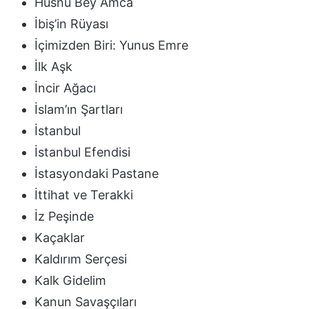
Hüsnü Bey Amca
İbiş’in Rüyası
İçimizden Biri: Yunus Emre
İlk Aşk
İncir Ağacı
İslam’ın Şartları
İstanbul
İstanbul Efendisi
İstasyondaki Pastane
İttihat ve Terakki
İz Peşinde
Kaçaklar
Kaldırım Serçesi
Kalk Gidelim
Kanun Savaşçıları