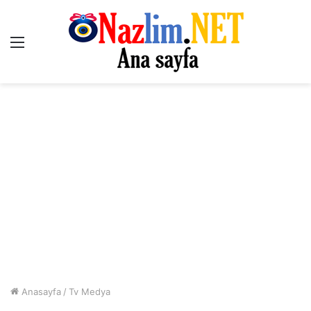
Menü
Anasayfa
/
Tv Medya