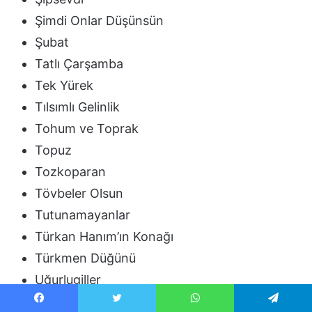
Şimdi Onlar Düşünsün
Şubat
Tatlı Çarşamba
Tek Yürek
Tılsımlı Gelinlik
Tohum ve Toprak
Topuz
Tozkoparan
Tövbeler Olsun
Tutunamayanlar
Türkan Hanım’ın Konağı
Türkmen Düğünü
Uğurlugiller
Umut Taksi
Facebook
Twitter
WhatsApp
Telegram