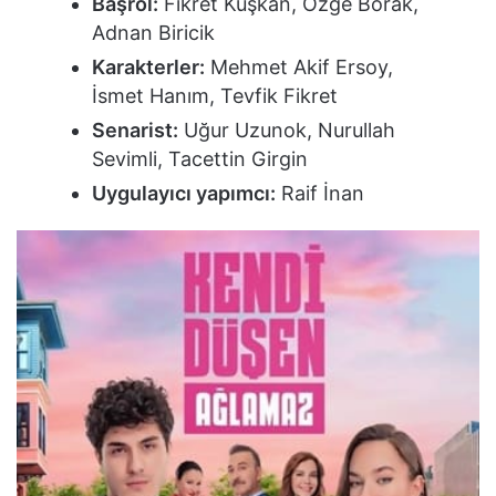
Başrol:
Fikret Kuşkan, Özge Borak,
Adnan Biricik
Karakterler:
Mehmet Akif Ersoy,
İsmet Hanım, Tevfik Fikret
Senarist:
Uğur Uzunok, Nurullah
Sevimli, Tacettin Girgin
Uygulayıcı yapımcı:
Raif İnan