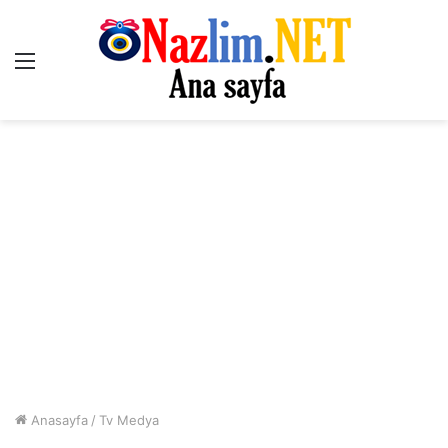
Menü
Anasayfa
/
Tv Medya