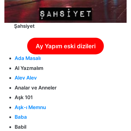
Şahsiyet
Ay Yapım eski dizileri
Ada Masalı
Al Yazmalım
Alev Alev
Analar ve Anneler
Aşk 101
Aşk-ı Memnu
Baba
Babil