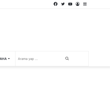
Facebook
Twitter
YouTube
Kayıt
Kenar
Ol
Bölmesi
Arama
AHA
yap
...