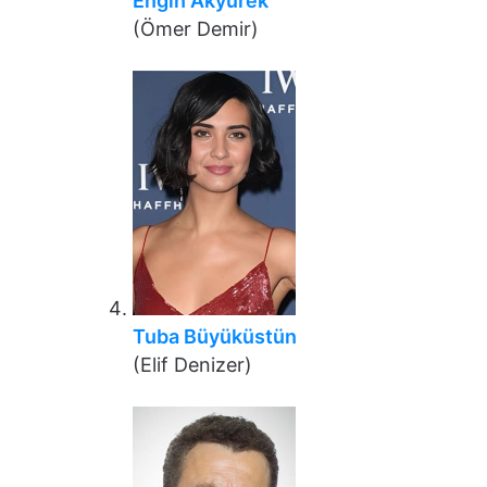
Engin Akyürek
(Ömer Demir)
Tuba Büyüküstün
(Elif Denizer)