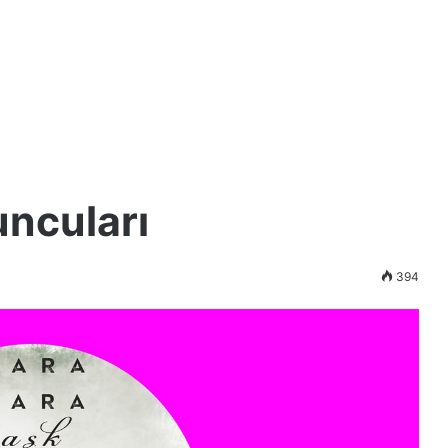
uncuları
394