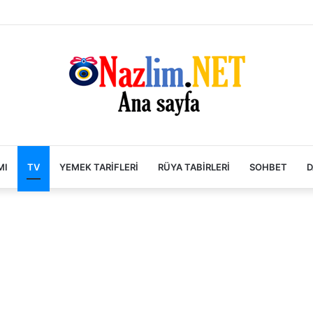
MI
TV
YEMEK TARIFLERI
RÜYA TABIRLERI
SOHBET
D