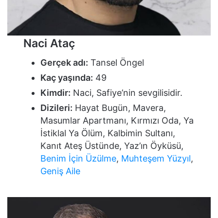
Naci Ataç
Gerçek adı:
Tansel Öngel
Kaç yaşında:
49
Kimdir:
Naci, Safiye’nin sevgilisidir.
Dizileri:
Hayat Bugün, Mavera,
Masumlar Apartmanı, Kırmızı Oda, Ya
İstiklal Ya Ölüm, Kalbimin Sultanı,
Kanıt Ateş Üstünde, Yaz’ın Öyküsü,
Benim İçin Üzülme
,
Muhteşem Yüzyıl
,
Geniş Aile