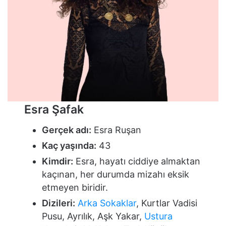
Esra Şafak
Gerçek adı:
Esra Ruşan
Kaç yaşında:
43
Kimdir:
Esra, hayatı ciddiye almaktan
kaçınan, her durumda mizahı eksik
etmeyen biridir.
Dizileri:
Arka Sokaklar
, Kurtlar Vadisi
Pusu, Ayrılık, Aşk Yakar,
Ustura