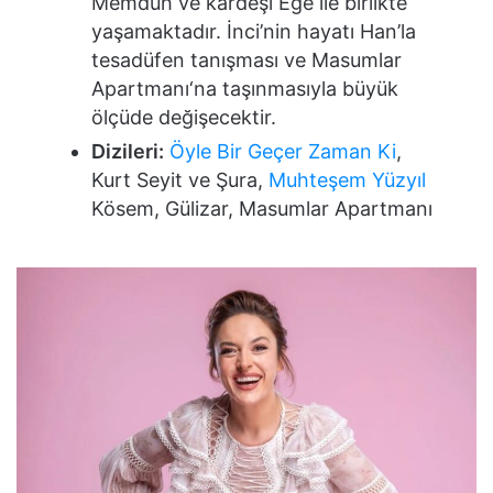
Memduh ve kardeşi Ege ile birlikte
yaşamaktadır. İnci’nin hayatı Han’la
tesadüfen tanışması ve Masumlar
Apartmanı‘na taşınmasıyla büyük
ölçüde değişecektir.
Dizileri:
Öyle Bir Geçer Zaman Ki
,
Kurt Seyit ve Şura,
Muhteşem Yüzyıl
Kösem, Gülizar, Masumlar Apartmanı