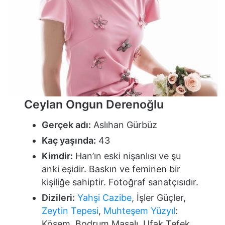
Ceylan Ongun Derenoğlu
Gerçek adı:
Aslıhan Gürbüz
Kaç yaşında:
43
Kimdir:
Han’ın eski nişanlısı ve şu
anki eşidir. Baskın ve feminen bir
kişiliğe sahiptir. Fotoğraf sanatçısıdır.
Dizileri:
Yahşi Cazibe
, İşler Güçler,
Zeytin Tepesi
,
Muhteşem Yüzyıl
:
Kösem, Bodrum Masalı, Ufak Tefek