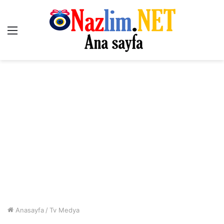
Menü
Anasayfa
/
Tv Medya