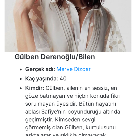
Gülben Derenoğlu/Bilen
Gerçek adı:
Merve Dizdar
Kaç yaşında:
40
Kimdir:
Gülben, ailenin en sessiz, en
göze batmayan ve hiçbir konuda fikri
sorulmayan üyesidir. Bütün hayatını
ablası Safiye’nin boyunduruğu altında
geçirmiştir. Kimseden sevgi
görmemiş olan Gülben, kurtuluşunu
aşkta arar ve sıklıkla olmayacak