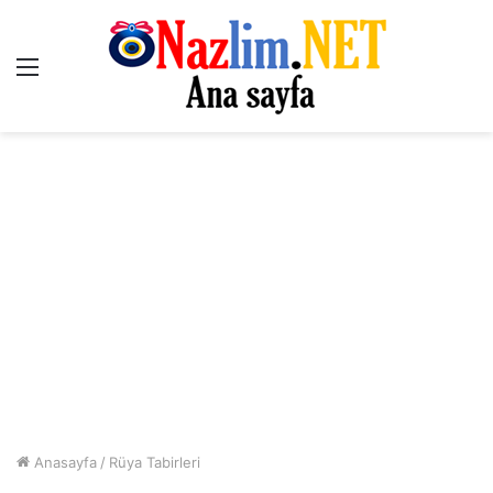
Menü
Anasayfa
/
Rüya Tabirleri