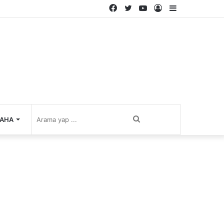
Facebook
Twitter
YouTube
Kayıt
Kenar
Ol
Bölmesi
Arama
AHA
yap
...