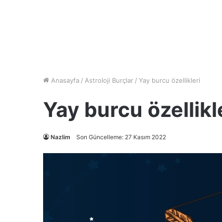
Anasayfa
/
Astroloji Burçlar
/
Yay burcu özellikleri
Yay burcu özellikl
Nazlim
Son Güncelleme: 27 Kasım 2022