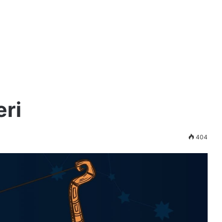
eri
404