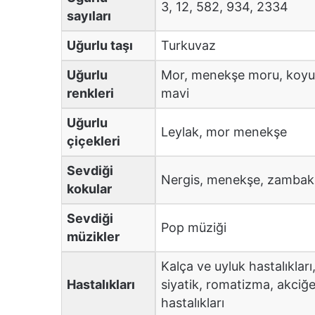
3, 12, 582, 934, 2334
sayıları
Uğurlu taşı
Turkuvaz
Uğurlu
Mor, menekşe moru, koy
renkleri
mavi
Uğurlu
Leylak, mor menekşe
çiçekleri
Sevdiği
Nergis, menekşe, zambak
kokular
Sevdiği
Pop müziği
müzikler
Kalça ve uyluk hastalıkları
Hastalıkları
siyatik, romatizma, akciğe
hastalıkları