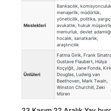
Bankacılık, komisyonculuk
menajerlik, müdürlük,
yöneticilik, politika, yargıç
Meslekleri
avukatlık, hukuk müşavirliğ
memurluk, devlet adamlığı
hocalık, sanatkarlık,
araştırıcılık
Fatma Girik, Frank Sinatra
Gustave Flaubert, Hülya
Koçyiğit, Jane Fonda, Kir
Ünlüleri
Douglas, Ludwig van
Beethoven, Mark Twain,
Winston Churchill, Zeki
Müren
23 Kasım 22 Aralık Yay burcu