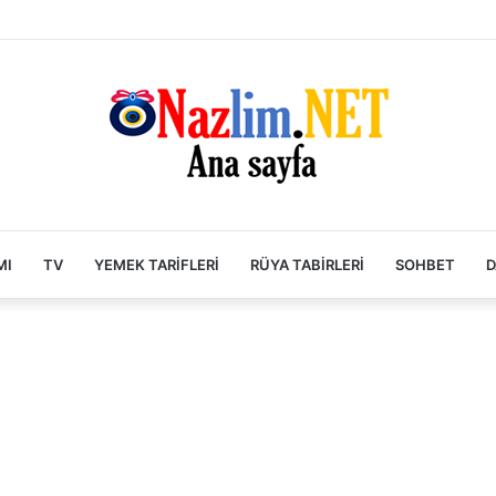
MI
TV
YEMEK TARIFLERI
RÜYA TABIRLERI
SOHBET
D