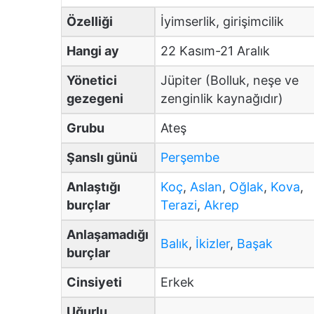
Özelliği
İyimserlik, girişimcilik
Hangi ay
22 Kasım-21 Aralık
Yönetici
Jüpiter (Bolluk, neşe ve
gezegeni
zenginlik kaynağıdır)
Grubu
Ateş
Şanslı günü
Perşembe
Anlaştığı
Koç
,
Aslan
,
Oğlak
,
Kova
,
burçlar
Terazi
,
Akrep
Anlaşamadığı
Balık
,
İkizler
,
Başak
burçlar
Cinsiyeti
Erkek
Uğurlu