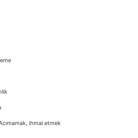
eleme
lik
u
Acımamak, ihmal etmek