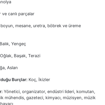
nolya
 ve canlı parçalar
boyun, mesane, uretra, böbrek ve üreme
Balık, Yengeç
Oğlak, Başak, Terazi
a, Aslan
lduğu Burçlar:
Koç, İkizler
r:
Yönetici, organizator, endüstri lideri, komutan,
knik mühendis, gazeteci, kimyacı, müzisyen, müzik
, havacı