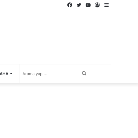
Facebook
Twitter
YouTube
Kayıt
Kenar
Ol
Bölmesi
Arama
AHA
yap
...