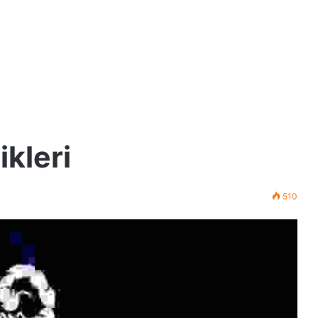
kleri
510