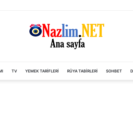
MI
TV
YEMEK TARIFLERI
RÜYA TABIRLERI
SOHBET
D