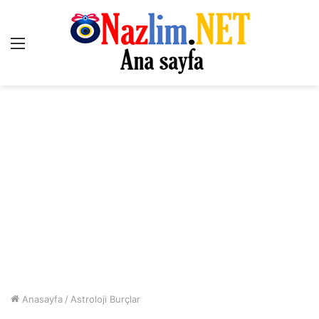
Menü
Anasayfa
/
Astroloji Burçlar