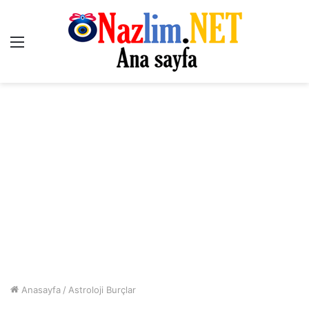
Menü
Anasayfa
/
Astroloji Burçlar