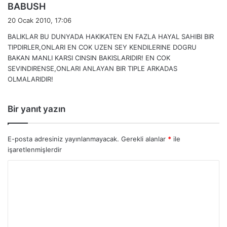
d
BABUSH
e
20 Ocak 2010, 17:06
d
BALIKLAR BU DUNYADA HAKIKATEN EN FAZLA HAYAL SAHIBI BIR
i
TIPDIRLER,ONLARI EN COK UZEN SEY KENDILERINE DOGRU
k
BAKAN MANLI KARSI CINSIN BAKISLARIDIR! EN COK
i
SEVINDIRENSE,ONLARI ANLAYAN BIR TIPLE ARKADAS
:
OLMALARIDIR!
Bir yanıt yazın
E-posta adresiniz yayınlanmayacak.
Gerekli alanlar
*
ile
işaretlenmişlerdir