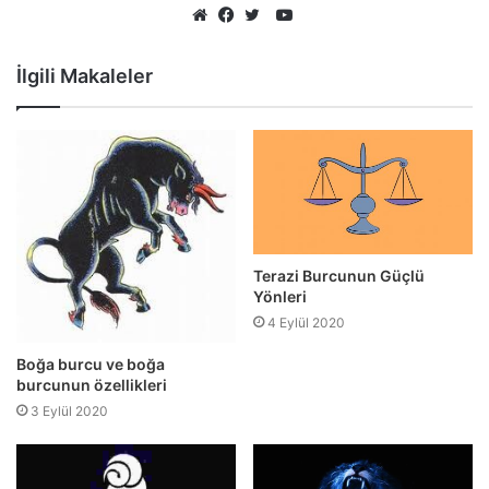
YouTube
Web
Facebook
Twitter
sitesi
İlgili Makaleler
Terazi Burcunun Güçlü
Yönleri
4 Eylül 2020
Boğa burcu ve boğa
burcunun özellikleri
3 Eylül 2020