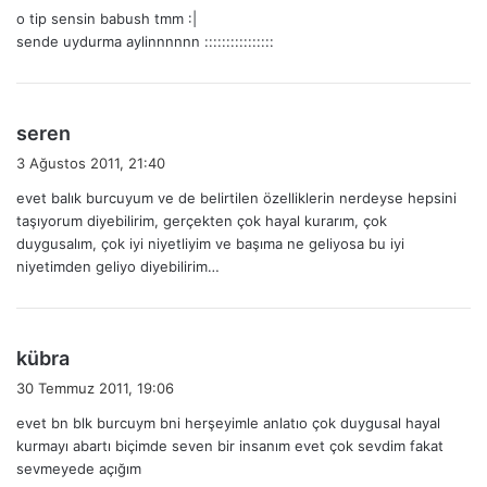
o tip sensin babush tmm :|
i
sende uydurma aylinnnnnn ::::::::::::::::
k
i
:
d
seren
e
3 Ağustos 2011, 21:40
d
evet balık burcuyum ve de belirtilen özelliklerin nerdeyse hepsini
i
taşıyorum diyebilirim, gerçekten çok hayal kurarım, çok
k
duygusalım, çok iyi niyetliyim ve başıma ne geliyosa bu iyi
i
niyetimden geliyo diyebilirim…
:
d
kübra
e
30 Temmuz 2011, 19:06
d
evet bn blk burcuym bni herşeyimle anlatıo çok duygusal hayal
i
kurmayı abartı biçimde seven bir insanım evet çok sevdim fakat
k
sevmeyede açığım
i