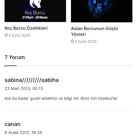
Koç Burcu Özellikleri
Aslan Burcunun Güçlü
Yönleri
4 Eylül 2020
4 Eylül 2020
7 Yorum
d
sabina/////////sabiha
e
23 Mart 2013, 00:13
d
bizi bu kadar guzel anlatiniz ve bilgi ver diniz icin tesekurler
i
k
i
:
d
canan
e
9 Aralık 2012, 16:34
d