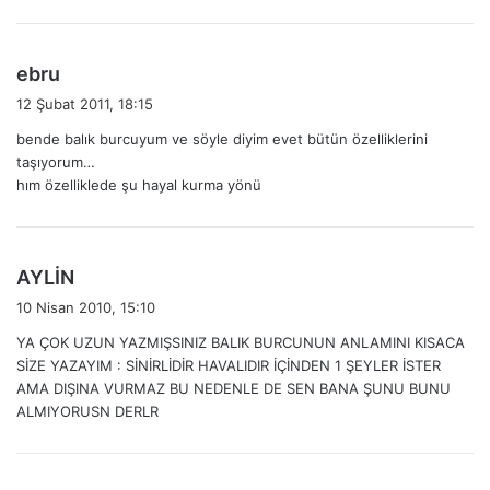
:
d
ebru
e
12 Şubat 2011, 18:15
d
bende balık burcuyum ve söyle diyim evet bütün özelliklerini
i
taşıyorum…
k
hım özelliklede şu hayal kurma yönü
i
:
d
AYLİN
e
10 Nisan 2010, 15:10
d
YA ÇOK UZUN YAZMIŞSINIZ BALIK BURCUNUN ANLAMINI KISACA
i
SİZE YAZAYIM : SİNİRLİDİR HAVALIDIR İÇİNDEN 1 ŞEYLER İSTER
k
AMA DIŞINA VURMAZ BU NEDENLE DE SEN BANA ŞUNU BUNU
i
ALMIYORUSN DERLR
: