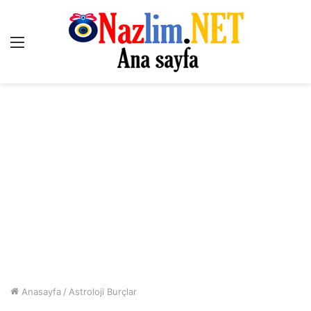
Menü
Anasayfa
/
Astroloji Burçlar