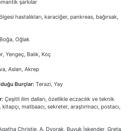
omantik şarkılar
lgesi hastalıkları, karaciğer, pankreas, bağırsak,
Boğa, Oğlak
er, Yengeç, Balık, Koç
a, Aslan, Akrep
lduğu Burçlar:
Terazi, Yay
r:
Çeşitli ilim dalları, özellikle eczacılık ve teknik
, kitapçı, matbaacı, sekreter, araştırmacı, postacı,
atha Christie, A. Dvorak, Buyuk İskender, Greta