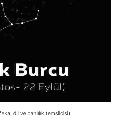
ka, dil ve canlılık temsilcisi)