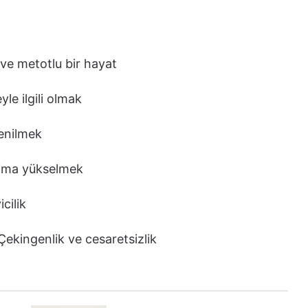
i ve metotlu bir hayat
yle ilgili olmak
enilmek
aima yükselmek
cilik
ekingenlik ve cesaretsizlik