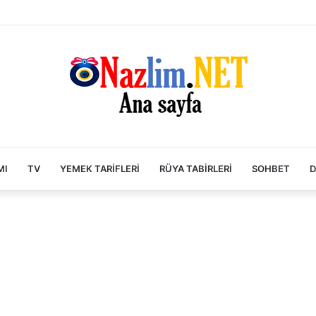
MI
TV
YEMEK TARIFLERI
RÜYA TABIRLERI
SOHBET
D