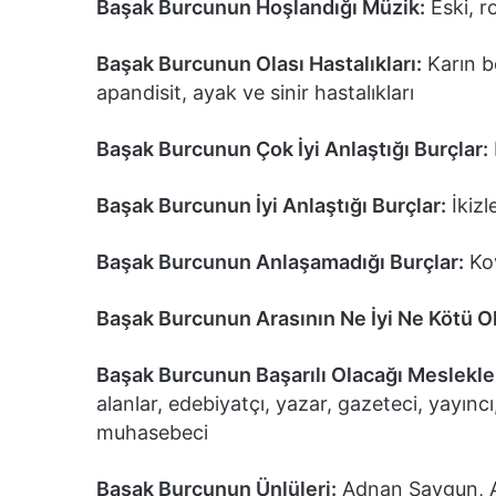
Başak Burcunun Hoşlandığı Müzik:
Eski, r
Başak Burcunun Olası Hastalıkları:
Karın bö
apandisit, ayak ve sinir hastalıkları
Başak Burcunun Çok İyi Anlaştığı Burçlar:
Başak Burcunun İyi Anlaştığı Burçlar:
İkizl
Başak Burcunun Anlaşamadığı Burçlar:
Kov
Başak Burcunun Arasının Ne İyi Ne Kötü O
Başak Burcunun Başarılı Olacağı Meslekle
alanlar, edebiyatçı, yazar, gazeteci, yayıncı
muhasebeci
Başak Burcunun Ünlüleri:
Adnan Saygun, Ag