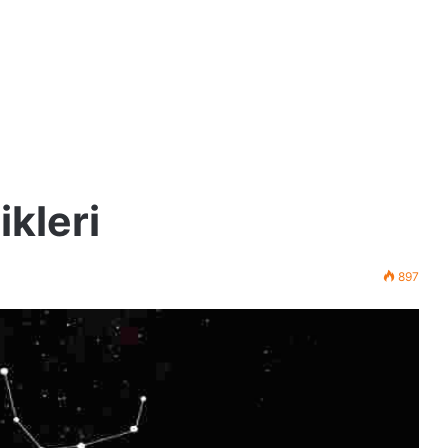
kleri
897