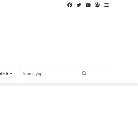
Facebook
Twitter
YouTube
Kayıt
Kenar
Ol
Bölmesi
Arama
AHA
yap
...