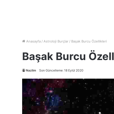
Anasayfa
/
Astroloji Burçlar
/
Başak Burcu Özellikleri
Başak Burcu Özelli
Nazlim
Son Güncelleme: 18 Eylül 2020