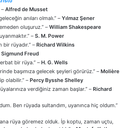
risto
” –
Alfred de Musset
geleceğin anıları olmalı.” –
Yılmaz Şener
lzemeden oluşuruz.” –
William Shakespeare
 uyanmaktır.” –
S. M. Power
 bir rüyadır.” –
Richard Wilkins
–
Sigmund Freud
erbat bir rüya.” –
H. G. Wells
erinde başımıza gelecek şeyleri görürüz.” –
Molière
 olabilir.” –
Percy Bysshe Shelley
 rüyalarınıza verdiğiniz zaman başlar.” –
Richard
dum. Ben rüyada sultandım, uyanınca hiç oldum.”
yana rüya göremez olduk. İp koptu, zaman uçtu,