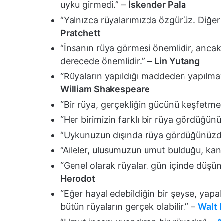
uyku girmedi.” –
İskender Pala
“Yalnızca rüyalarımızda özgürüz. Diğe
Pratchett
“İnsanın rüya görmesi önemlidir, ancak 
derecede önemlidir.” –
Lin Yutang
“Rüyaların yapıldığı maddeden yapılmayı
William Shakespeare
“Bir rüya, gerçekliğin gücünü keşfetme
“Her birimizin farklı bir rüya gördüğün
“Uykunuzun dışında rüya gördüğünüzde
“Aileler, ulusumuzun umut bulduğu, kan
“Genel olarak rüyalar, gün içinde düşü
Herodot
“Eğer hayal edebildiğin bir şeyse, yapa
bütün rüyaların gerçek olabilir.” –
Walt 