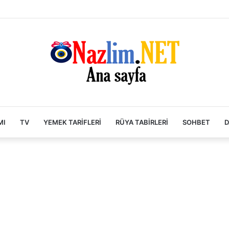
MI
TV
YEMEK TARIFLERI
RÜYA TABIRLERI
SOHBET
D