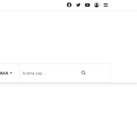
Facebook
Twitter
YouTube
Kayıt
Kenar
Ol
Bölmesi
Arama
AHA
yap
...