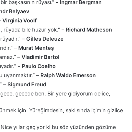
bir başkasının rüyası.” –
Ingmar Bergman
ndr Belyaev
–
Virginia Voolf
 rüyada bile huzur yok.” –
Richard Matheson
rüyadır.” –
Gilles Deleuze
ıdır.” –
Murat Menteş
namaz.” –
Vladimir Bartol
yadır.” –
Paulo Coelho
lu uyanmaktır.” –
Ralph Waldo Emerson
.” –
Sigmund Freud
gece, gecede ben. Bir yere gidiyorum delice,
rünmek için. Yüreğimdesin, saklısında içimin gizlice
. Nice yıllar geçiyor ki bu söz yüzünden gözüme