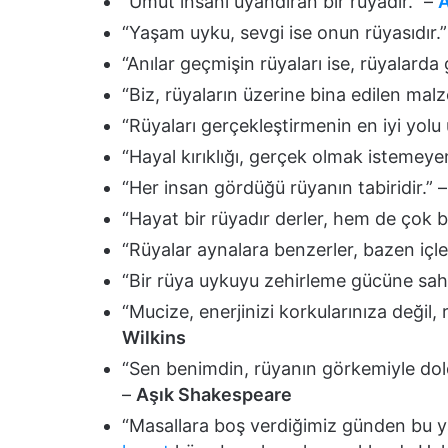
“Umut insanı uyandıran bir rüyadır.” –
A
“Yaşam uyku, sevgi ise onun rüyasıdır.
“Anılar geçmişin rüyaları ise, rüyalarda 
“Biz, rüyaların üzerine bina edilen ma
“Rüyaları gerçekleştirmenin en iyi yolu
“Hayal kırıklığı, gerçek olmak istemeyen
“Her insan gördüğü rüyanın tabiridir.” 
“Hayat bir rüyadır derler, hem de çok b
“Rüyalar aynalara benzerler, bazen içl
“Bir rüya uykuyu zehirleme gücüne sahip
“Mucize, enerjinizi korkularınıza değil,
Wilkins
“Sen benimdin, rüyanın görkemiyle dol
–
Aşık Shakespeare
“Masallara boş verdiğimiz günden bu 