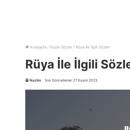
Anasayfa
/
Güzel Sözler
/
Rüya İle İlgili Sözler
Rüya İle İlgili Sözl
Nazlim
Son Güncelleme: 27 Kasım 2023