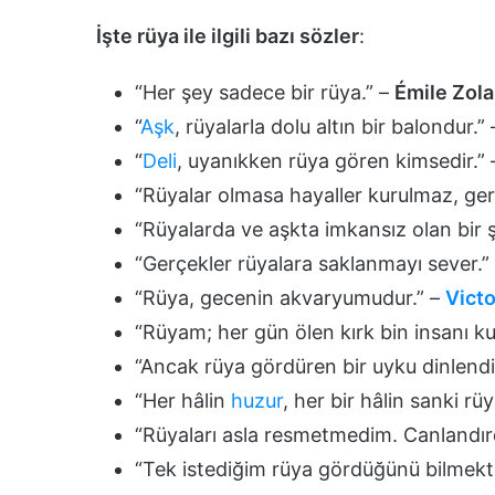
İşte rüya ile ilgili bazı sözler
:
“Her şey sadece bir rüya.” –
Émile Zola
“
Aşk
, rüyalarla dolu altın bir balondur.”
“
Deli
, uyanıkken rüya gören kimsedir.”
“Rüyalar olmasa hayaller kurulmaz, ge
“Rüyalarda ve aşkta imkansız olan bir 
“Gerçekler rüyalara saklanmayı sever.”
“Rüya, gecenin akvaryumudur.” –
Vict
“Rüyam; her gün ölen kırk bin insanı k
“Ancak rüya gördüren bir uyku dinlendiri
“Her hâlin
huzur
, her bir hâlin sanki rü
“Rüyaları asla resmetmedim. Canlandır
“Tek istediğim rüya gördüğünü bilmekti