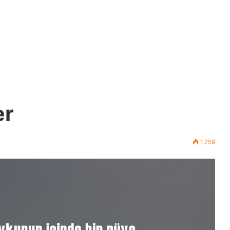
er
1.259