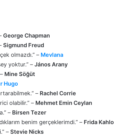
 –
George Chapman
 –
Sigmund Freud
rçek olmazdı.” –
Mevlana
şey yoktur.” –
János Arany
 –
Mine Söğüt
or Hugo
urtarabilmek.” –
Rachel Corrie
ci olabilir.” –
Mehmet Emin Ceylan
ya.” –
Birsen Tezer
dıklarım benim gerçeklerimdi.” –
Frida Kahlo
.” –
Stevie Nicks