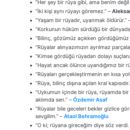
“Her şey bir rüya gibi, ama benim değil 
“İki kişi aynı rüyayı göremez.” –
Aleksa
“Yaşam bir rüyadır, uyanmak öldürür.” 
“Korkunun hüküm sürdüğü bir dünyada,
“Bilinç, gözümüz açıkken gördüğümüz 
“Rüyalar alınyazımızın ayrılmaz parçalar
“Kimse gördüğü rüyadan dolayı suçla
“Hayat ancak ölünce uyandığımız bir rü
“Rüyaları gerçekleştirmenin en kısa yo
“Rüya, bilinç dışına açılan kral kapısıdır
“Uykumun içinde bir rüya, rüyamda bir 
aklımda sen.” –
Özdemir Asaf
“Rüyalar bile geceleri bekler gizlice gö
sevgilim.” –
Ataol Behramoğlu
“O ki; rüyana gireceğim diye söz verdi