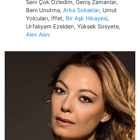
Seni Çok Özledim, Geniş Zamanlar,
Beni Unutma,
Arka Sokaklar
, Umut
Yolcuları, İffet,
Bir Aşk Hikayesi
,
Urfalıyam Ezelden, Yüksek Sosyete,
Alev Alev