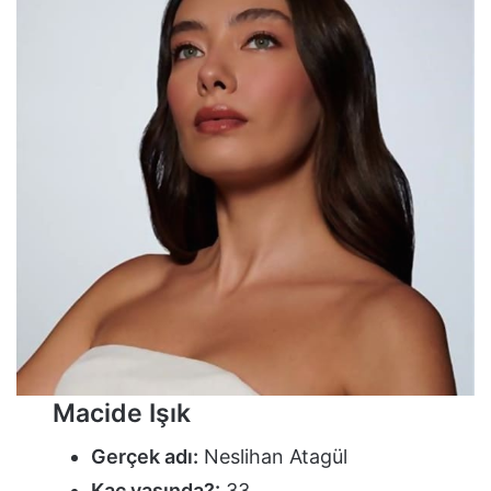
Macide Işık
Gerçek adı:
Neslihan Atagül
Kaç yaşında?:
33