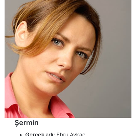
Şermin
Gerçek adı:
Ebru Aykaç