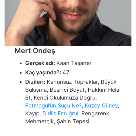
Mert Öndeş
Gerçek adı:
Kaan Taşaner
Kaç yaşında?:
47
Dizileri:
Kanunsuz Topraklar, Büyük
Buluşma, Beşinci Boyut, Hakkını Helal
Et, Kendi Okulumuza Doğru,
Fatmagül’ün Suçu Ne?
,
Kuzey Güney
,
Kayıp,
Diriliş Ertuğrul
, Rengarenk,
Mehmetçik, Şahin Tepesi