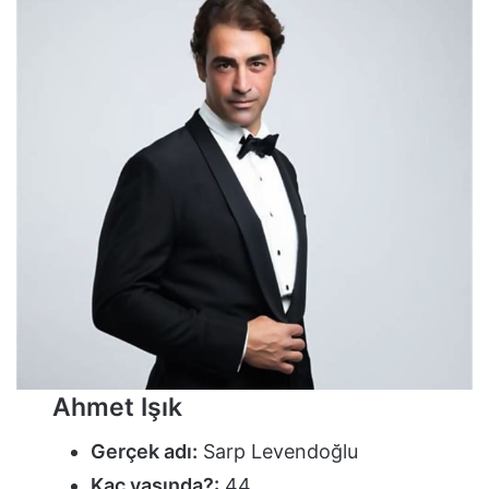
Ahmet Işık
Gerçek adı:
Sarp Levendoğlu
Kaç yaşında?:
44