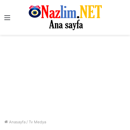
Menü
Anasayfa
/
Tv Medya