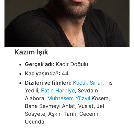
Kazım Işık
Gerçek adı:
Kadir Doğulu
Kaç yaşında?:
44
Dizileri ve filmleri:
Küçük Sırlar,
Pis
Yedili,
Fatih Harbiye
, Sevdam
Alabora,
Muhteşem Yüzyıl
Kösem,
Bana Sevmeyi Anlat, Vuslat, Jet
Sosyete, Aşkın Tarifi, Gecenin
Ucunda