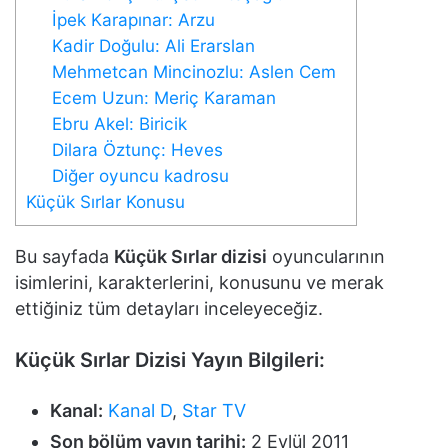
İpek Karapınar: Arzu
Kadir Doğulu: Ali Erarslan
Mehmetcan Mincinozlu: Aslen Cem
Ecem Uzun: Meriç Karaman
Ebru Akel: Biricik
Dilara Öztunç: Heves
Diğer oyuncu kadrosu
Küçük Sırlar Konusu
Bu sayfada
Küçük Sırlar dizisi
oyuncularının
isimlerini, karakterlerini, konusunu ve merak
ettiğiniz tüm detayları inceleyeceğiz.
Küçük Sırlar Dizisi Yayın Bilgileri:
Kanal:
Kanal D
,
Star TV
Son bölüm yayın tarihi:
2 Eylül 2011