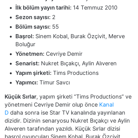
İlk bölüm yayın tarihi:
14 Temmuz 2010
Sezon sayısı:
2
Bölüm sayısı:
55
Başrol:
Sinem Kobal, Burak Özçivit, Merve
Boluğur
Yönetmen:
Cevriye Demir
Senarist:
Nukret Bıçakçı, Aylin Alıveren
Yapım şirketi:
Tims Productions
Yapımcı:
Timur Savcı
Küçük Sırlar
, yapım şirketi “Tims Productions” ve
yönetmeni Cevriye Demir olup önce
Kanal
D
daha sonra ise Star TV kanalında yayınlanan
dizidir. Dizinin senaryosu Nukret Bıçakçı ve Aylin
Alıveren tarafından yazıldı. Küçük Sırlar dizisi
başrol oyuncuları Sinem Kobal, Burak Özçivit,