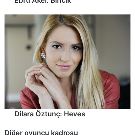
Ebru Akel: Biricik
Dilara Öztunç: Heves
Diğer oyuncu kadrosu