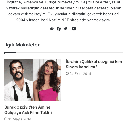
İngilizce, Almanca ve Türkçe bilmekteyim. Çeşitli sitelerde yazılar
yazarak başladığım gazetecilik serüvenini serbest gazeteci olarak
devam ettirmekteyim. Okuyucuların dikkatini çekecek haberleri
2004 yılından beri Nazlim.NET sitesinde yazmaktayım.
YouTube
Web
Facebook
Twitter
sitesi
İlgili Makaleler
İbrahim Çelikkol sevgilisi kim
Sinem Kobal mı?
24 Ekim 2014
Burak Özçivit’ten Amine
Gülşe’ye Aşk Filmi Teklifi
31 Mayıs 2014