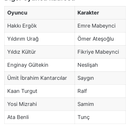
Oyuncu
Karakter
Hakkı Ergök
Emre Mabeynci
Yıldırım Urağ
Ömer Ateşoğlu
Yıldız Kültür
Fikriye Mabeynci
Enginay Gültekin
Neslişah
Ümit İbrahim Kantarcılar
Saygın
Kaan Turgut
Ralf
Yosi Mizrahi
Samim
Ata Benli
Tunç