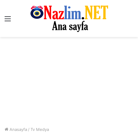
Menü
Anasayfa
/
Tv Medya