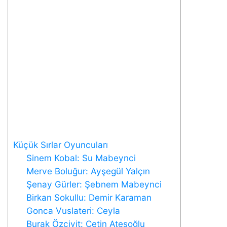
Küçük Sırlar Oyuncuları
Sinem Kobal: Su Mabeynci
Merve Boluğur: Ayşegül Yalçın
Şenay Gürler: Şebnem Mabeynci
Birkan Sokullu: Demir Karaman
Gonca Vuslateri: Ceyla
Burak Özçivit: Çetin Ateşoğlu