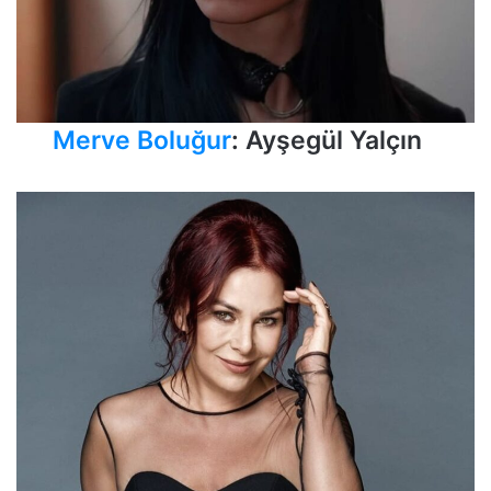
Merve Boluğur
: Ayşegül Yalçın