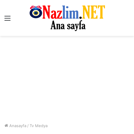
Menü
Anasayfa
/
Tv Medya