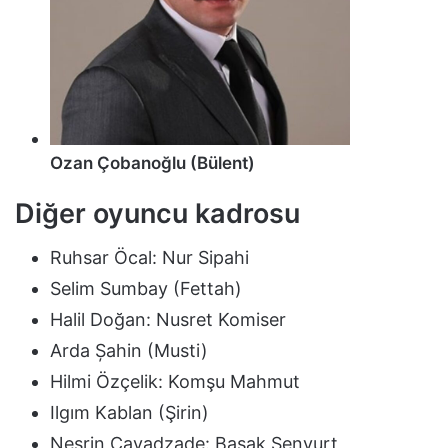
Ozan Çobanoğlu (Bülent)
Diğer oyuncu kadrosu
Ruhsar Öcal: Nur Sipahi
Selim Sumbay (Fettah)
Halil Doğan: Nusret Komiser
Arda Șahin (Musti)
Hilmi Özçelik: Komşu Mahmut
Ilgım Kablan (Şirin)
Nesrin Cavadzade: Başak Şenyurt