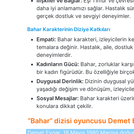
İlişkiler ve Bağlar:
Eşi Timur ve çevresind
daha iyi anlamamızı sağlar. Hastalık sür
gerçek dostluk ve sevgiyi deneyimler.
Bahar Karakterinin Diziye Katkıları
Empati:
Bahar karakteri, izleyicilerin k
temalara değinir. Hastalık, aile, dostlu
deneyimlerdir.
Kadınların Gücü:
Bahar, zorluklar karş
bir kadın figürüdür. Bu özelliğiyle birç
Duygusal Derinlik:
Dizinin duygusal yü
yaşadığı değişim ve dönüşüm, izleyiciler
Sosyal Mesajlar:
Bahar karakteri üzerin
konulara dikkat çekilir.
“Bahar” dizisi oyuncusu Demet 
Demet Evgar, 18 Mayıs 1980 Manisa doğuml