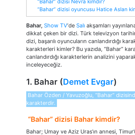
“Bahar” dizisi Nevra kimdir?
“Bahar” dizisi oyuncusu Hatice Aslan ki
Bahar,
Show TV
‘de
Salı
akşamları yayınlana
dikkat çeken bir dizi. Türk televizyon tarihi
dizi, başarılı oyuncuların canlandırdığı karak
karakterleri kimler? Bu yazıda, “Bahar” kara
canlandırdığı karakterlerin analizini yaparak
inceleyeceğiz.
1. Bahar (
Demet Evgar
)
Bahar Özden / Yavuzoğlu, “Bahar” dizisin
karakterdir.
“Bahar” dizisi Bahar kimdir?
Bahar; Umay ve Aziz Uras’ın annesi, Timur’un 