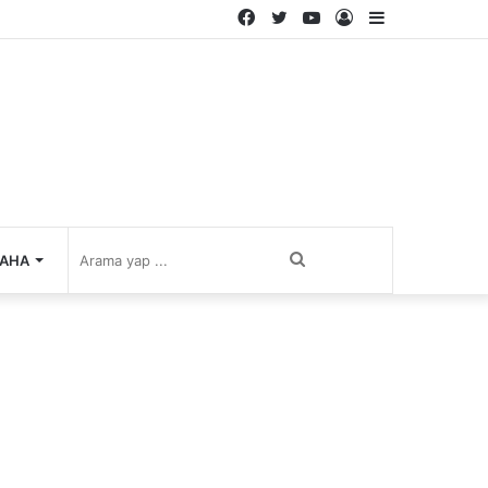
Facebook
Twitter
YouTube
Kayıt
Kenar
Ol
Bölmesi
Arama
AHA
yap
...