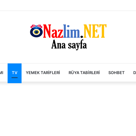
MI
TV
YEMEK TARIFLERI
RÜYA TABIRLERI
SOHBET
D