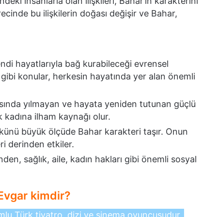
eki insanlarla olan ilişkileri, Bahar’ın karakterini
ecinde bu ilişkilerin doğası değişir ve Bahar,
endi hayatlarıyla bağ kurabileceği evrensel
k gibi konular, herkesin hayatında yer alan önemli
ısında yılmayan ve hayata yeniden tutunan güçlü
ok kadına ilham kaynağı olur.
künü büyük ölçüde Bahar karakteri taşır. Onun
i derinden etkiler.
den, sağlık, aile, kadın hakları gibi önemli sosyal
Evgar kimdir?
u Türk tiyatro, dizi ve sinema oyuncusudur.