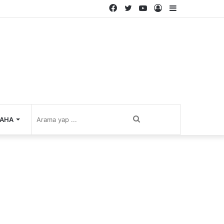
Facebook
Twitter
YouTube
Kayıt
Kenar
Ol
Bölmesi
Arama
AHA
yap
...