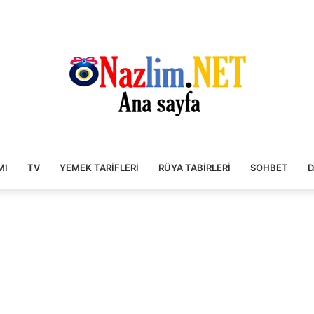
MI
TV
YEMEK TARIFLERI
RÜYA TABIRLERI
SOHBET
D