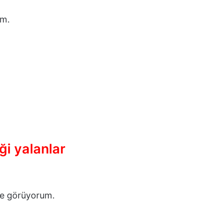
um.
ği yalanlar
le görüyorum.