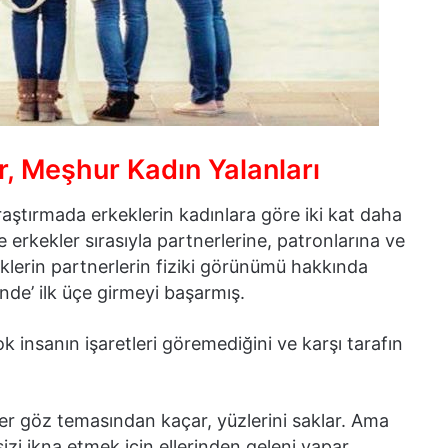
r, Meşhur Kadın Yalanları
 araştırmada erkeklerin kadınlara göre iki kat daha
e erkekler sırasıyla partnerlerine, patronlarına ve
eklerin partnerlerin fiziki görünümü hakkında
inde’ ilk üçe girmeyi başarmış.
insanın işaretleri göremediğini ve karşı tarafın
ler göz temasından kaçar, yüzlerini saklar. Ama
izi ikna etmek için ellerinden geleni yapar.