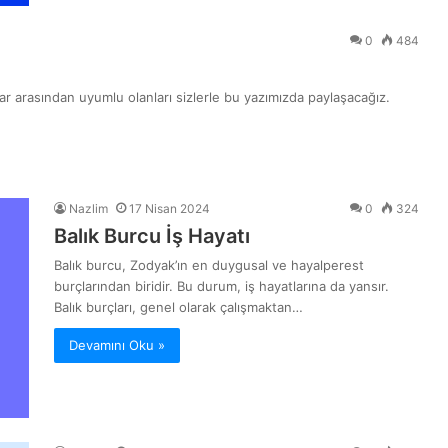
0
484
lar arasından uyumlu olanları sizlerle bu yazımızda paylaşacağız.
Nazlim
17 Nisan 2024
0
324
Balık Burcu İş Hayatı
Balık burcu, Zodyak’ın en duygusal ve hayalperest
burçlarından biridir. Bu durum, iş hayatlarına da yansır.
Balık burçları, genel olarak çalışmaktan…
Devamını Oku »