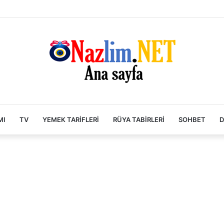
MI
TV
YEMEK TARIFLERI
RÜYA TABIRLERI
SOHBET
D