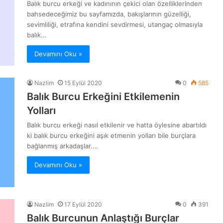
Balık burcu erkeği ve kadınının çekici olan özelliklerinden
bahsedeceğimiz bu sayfamızda, bakışlarının güzelliği,
sevimliliği, etrafına kendini sevdirmesi, utangaç olmasıyla
balık…
Devamını Oku »
Nazlim
15 Eylül 2020
0
585
Balık Burcu Erkeğini Etkilemenin
Yolları
Balık burcu erkeği nasıl etkilenir ve hatta öylesine abartıldı
ki balık burcu erkeğini aşık etmenin yolları bile burçlara
bağlanmış arkadaşlar.…
Devamını Oku »
Nazlim
17 Eylül 2020
0
391
Balık Burcunun Anlaştığı Burçlar