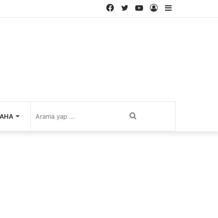
Facebook
Twitter
YouTube
Kayıt
Kenar
Ol
Bölmesi
Arama
AHA
yap
...