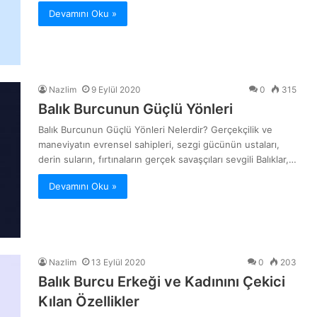
Devamını Oku »
Nazlim
9 Eylül 2020
0
315
Balık Burcunun Güçlü Yönleri
Balık Burcunun Güçlü Yönleri Nelerdir? Gerçekçilik ve
maneviyatın evrensel sahipleri, sezgi gücünün ustaları,
derin suların, fırtınaların gerçek savaşçıları sevgili Balıklar,…
Devamını Oku »
Nazlim
13 Eylül 2020
0
203
Balık Burcu Erkeği ve Kadınını Çekici
Kılan Özellikler