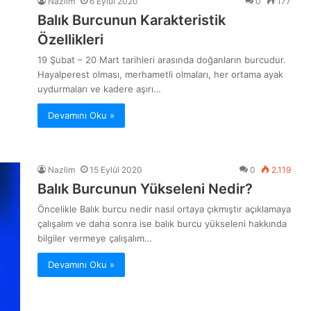
Nazlim
6 Eylül 2020
0
177
Balık Burcunun Karakteristik
Özellikleri
19 Şubat – 20 Mart tarihleri arasında doğanların burcudur.
Hayalperest olması, merhametli olmaları, her ortama ayak
uydurmaları ve kadere aşırı…
Devamını Oku »
Nazlim
15 Eylül 2020
0
2.119
Balık Burcunun Yükseleni Nedir?
Öncelikle Balık burcu nedir nasıl ortaya çıkmıştır açıklamaya
çalışalım ve daha sonra ise balık burcu yükseleni hakkında
bilgiler vermeye çalışalım…
Devamını Oku »