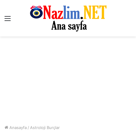
Menü
Anasayfa
/
Astroloji Burçlar