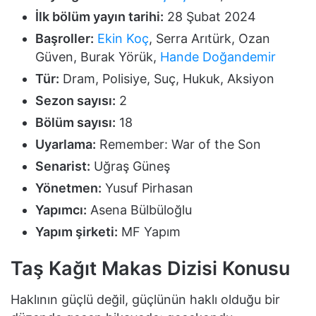
İlk bölüm yayın tarihi:
28 Şubat 2024
Başroller:
Ekin Koç
, Serra Arıtürk, Ozan
Güven, Burak Yörük,
Hande Doğandemir
Tür:
Dram, Polisiye, Suç, Hukuk, Aksiyon
Sezon sayısı:
2
Bölüm sayısı:
18
Uyarlama:
Remember: War of the Son
Senarist:
Uğraş Güneş
Yönetmen:
Yusuf Pirhasan
Yapımcı:
Asena Bülbüloğlu
Yapım şirketi:
MF Yapım
Taş Kağıt Makas Dizisi Konusu
Haklının güçlü değil, güçlünün haklı olduğu bir