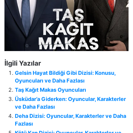
İlgili Yazılar
Gelsin Hayat Bildiği Gibi Dizisi: Konusu,
Oyuncuları ve Daha Fazlası
Taş Kağıt Makas Oyuncuları
Üsküdar’a Giderken: Oyuncular, Karakterler
ve Daha Fazlası
Deha Dizisi: Oyuncular, Karakterler ve Daha
Fazlası
Kötü Kan Dizisi: Oyuncular, Karakterler ve