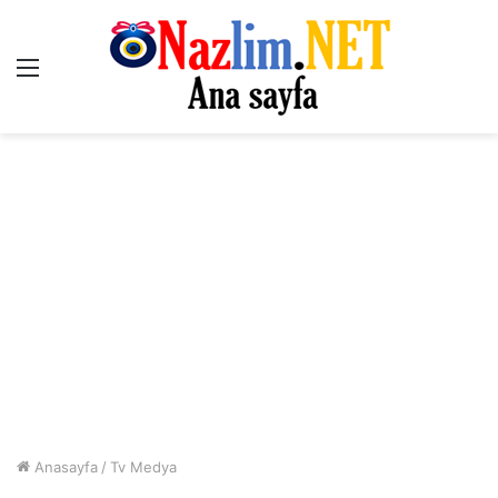
Menü
Anasayfa
/
Tv Medya