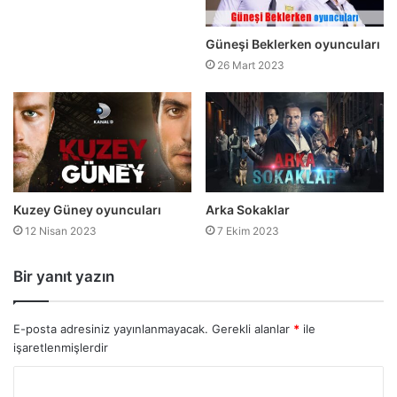
Güneşi Beklerken oyuncuları
26 Mart 2023
Kuzey Güney oyuncuları
Arka Sokaklar
12 Nisan 2023
7 Ekim 2023
Bir yanıt yazın
E-posta adresiniz yayınlanmayacak.
Gerekli alanlar
*
ile
işaretlenmişlerdir