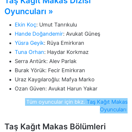
Taş Kağıt Makas Dizisi
Oyuncuları »
Ekin Koç
: Umut Tanrıkulu
Hande Doğandemir
: Avukat Güneş
Yüsra Geyik
: Rüya Emirkıran
Tuna Orhan
: Haydar Korkmaz
Serra Arıtürk: Alev Parlak
Burak Yörük: Fecir Emirkıran
Uraz Kaygılaroğlu: Mafya Marko
Ozan Güven: Avukat Harun Yakar
Tüm oyuncular için bkz.
Taş Kağıt Makas
Oyuncuları
Taş Kağıt Makas Bölümleri