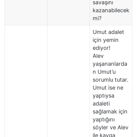
savaşını
kazanabilecek
mi?
Umut adalet
için yemin
ediyor!
Alev
yaşananlarda
n Umut’u
sorumlu tutar.
Umut ise ne
yaptıysa
adaleti
sağlamak için
yaptığını
söyler ve Alev
ile kavga