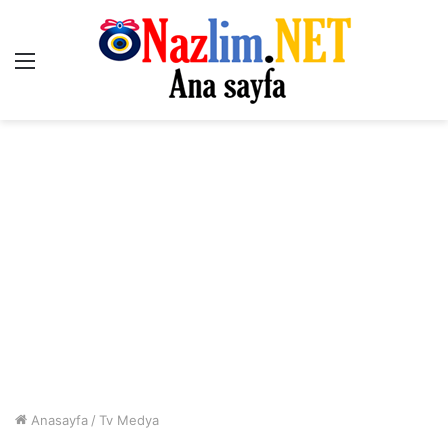
Menü
Anasayfa
/
Tv Medya