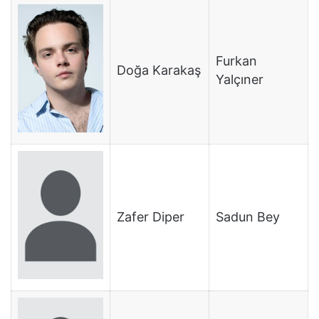
Furkan
Doğa Karakaş
Yalçıner
Zafer Diper
Sadun Bey