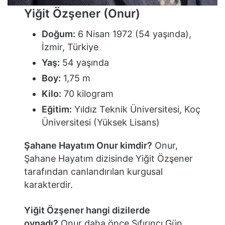
Yiğit Özşener (Onur)
Doğum:
6 Nisan 1972 (54 yaşında),
İzmir, Türkiye
Yaş:
54 yaşında
Boy:
1,75 m
Kilo:
70 kilogram
Eğitim:
Yıldız Teknik Üniversitesi, Koç
Üniversitesi (Yüksek Lisans)
Şahane Hayatım Onur kimdir?
Onur,
Şahane Hayatım dizisinde Yiğit Özşener
tarafından canlandırılan kurgusal
karakterdir.
Yiğit Özşener hangi dizilerde
oynadı?
Onur daha önce Sıfırıncı Gün,