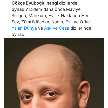
Gökçe Eyüboğlu hangi dizilerde
oynadı?
Didem daha önce Maviye
Sürgün, Mahkum, Evlilik Hakkında Her
Şey, Zümrüdüanka, Kadın, Evli ve Öfkeli,
Yalan Dünya
ve
Aşk ve Ceza
dizilerinde
oynadı.