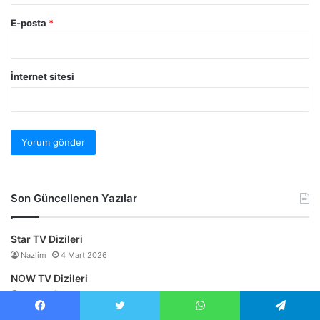
E-posta
*
İnternet sitesi
Son Güncellenen Yazılar
Star TV Dizileri
Nazlim
4 Mart 2026
NOW TV Dizileri
Nazlim
3 Mart 2026
Kanal D Dizileri
Facebook
Twitter
WhatsApp
Telegram