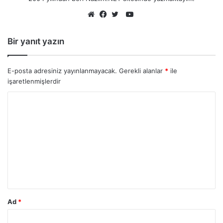
YouTube
Web
Facebook
Twitter
sitesi
Bir yanıt yazın
E-posta adresiniz yayınlanmayacak.
Gerekli alanlar
*
ile
işaretlenmişlerdir
Ad
*