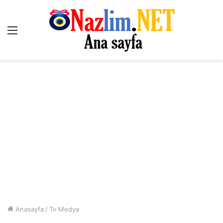
Menü
Anasayfa
/
Tv Medya