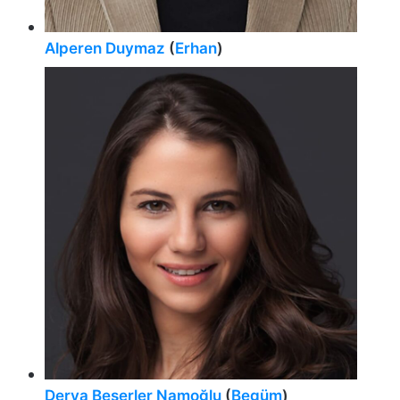
Alperen Duymaz
(
Erhan
)
Derya Beşerler Namoğlu
(
Begüm
)