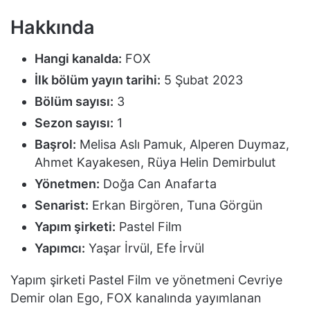
Hakkında
Hangi kanalda:
FOX
İlk bölüm yayın tarihi:
5 Şubat 2023
Bölüm sayısı:
3
Sezon sayısı:
1
Başrol:
Melisa Aslı Pamuk, Alperen Duymaz,
Ahmet Kayakesen, Rüya Helin Demirbulut
Yönetmen:
Doğa Can Anafarta
Senarist:
Erkan Birgören, Tuna Görgün
Yapım şirketi:
Pastel Film
Yapımcı:
Yaşar İrvül, Efe İrvül
Yapım şirketi Pastel Film ve yönetmeni Cevriye
Demir olan Ego, FOX kanalında yayımlanan