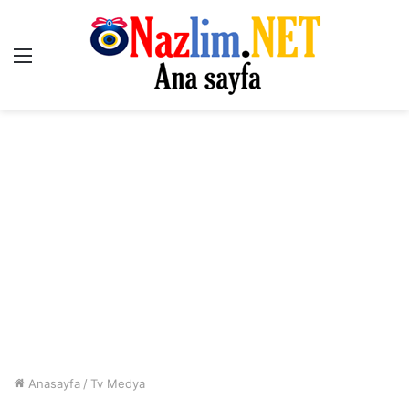
Menü
Anasayfa
/
Tv Medya