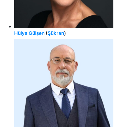
Hülya Gülşen
(
Şükran
)