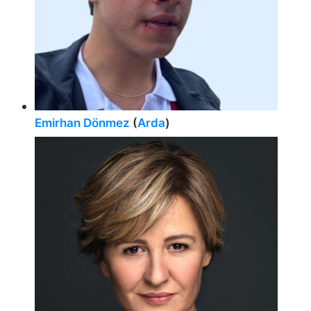
Emirhan Dönmez
(
Arda
)