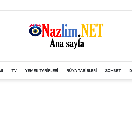
MI
TV
YEMEK TARIFLERI
RÜYA TABIRLERI
SOHBET
D