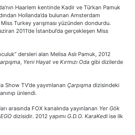
nda’nın Haarlem kentinde Kadir ve Türkan Pamuk
 ardından Hollanda’da bulunan Amsterdam
ıp Miss Turkey yarışması yüzünden dondurdu.
ziran 2011’de İstanbul’da gerçekleşen Miss
culuk” dersleri alan Melisa Aslı Pamuk, 2012
arpışma
,
Yeni Hayat
ve
Kırmızı Oda
gibi dizilerde
ında Show TV’de yayımlanan
Çarpışma
dizisindeki
anınıp ünlendi.
ılları arasında FOX kanalında yayınlanan
Yer Gök
n
EGO
dizisidir. 2012 yapımı
G.D.O. KaraKedi
ise ilk