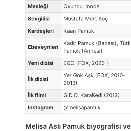
Mesleği
Oyuncu, model
Sevgilisi
Mustafa Mert Koç
Kardeşleri
Kaan Pamuk
Kadir Pamuk (Babası), Tür
Ebeveynleri
Pamuk (Annesi)
Yeni dizisi
EGO (FOX, 2023-)
Yer Gök Aşk (FOX, 2010-
İlk dizisi
2013)
İlk filmi
G.D.O. KaraKedi (2012)
Instagram
@melisapamuk
Melisa Aslı Pamuk biyografisi ve