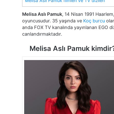
Melisa Aslı Pamuk filmleri ve TV dizileri
Melisa Aslı Pamuk
, 14 Nisan 1991 Haarlem
oyuncusudur. 35 yaşında ve
Koç burcu
olan
anda FOX TV kanalında yayınlanan EGO dizis
canlandırmaktadır.
Melisa Aslı Pamuk kimdir