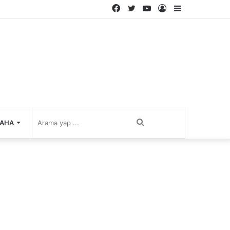
Facebook
Twitter
YouTube
Kayıt
Kenar
Ol
Bölmesi
Arama
AHA
yap
...