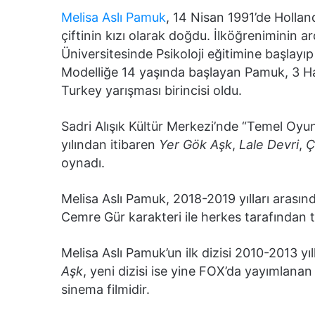
Melisa Aslı Pamuk
, 14 Nisan 1991’de Holla
çiftinin kızı olarak doğdu. İlköğreniminin
Üniversitesinde Psikoloji eğitimine başlay
Modelliğe 14 yaşında başlayan Pamuk, 3 Ha
Turkey yarışması birincisi oldu.
Sadri Alışık Kültür Merkezi’nde “Temel Oyun
yılından itibaren
Yer Gök Aşk
,
Lale Devri
,
Ç
oynadı.
Melisa Aslı Pamuk, 2018-2019 yılları aras
Cemre Gür karakteri ile herkes tarafından t
Melisa Aslı Pamuk’un ilk dizisi 2010-2013 y
Aşk
, yeni dizisi ise yine FOX’da yayımlana
sinema filmidir.