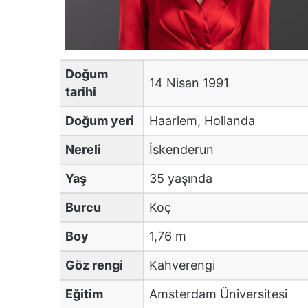
Doğum
14 Nisan 1991
tarihi
Doğum yeri
Haarlem, Hollanda
Nereli
İskenderun
Yaş
35 yaşında
Burcu
Koç
Boy
1,76 m
Göz rengi
Kahverengi
Eğitim
Amsterdam Üniversitesi