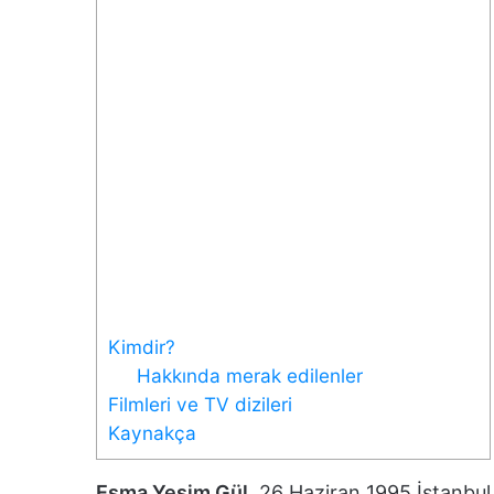
Kimdir?
Hakkında merak edilenler
Filmleri ve TV dizileri
Kaynakça
Esma Yeşim Gül
, 26 Haziran 1995 İstanbul