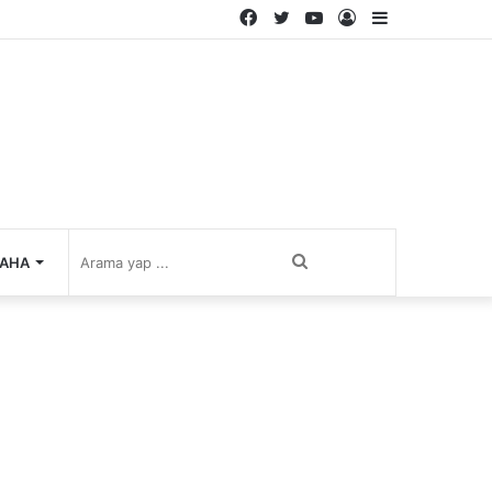
Facebook
Twitter
YouTube
Kayıt
Kenar
Ol
Bölmesi
Arama
AHA
yap
...