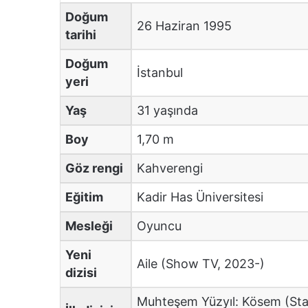
Doğum
26 Haziran 1995
tarihi
Doğum
İstanbul
yeri
Yaş
31 yaşında
Boy
1,70 m
Göz rengi
Kahverengi
Eğitim
Kadir Has Üniversitesi
Mesleği
Oyuncu
Yeni
Aile (Show TV, 2023-)
dizisi
Muhteşem Yüzyıl: Kösem (Sta