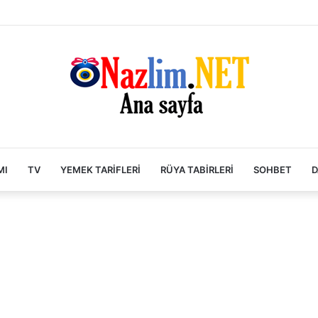
MI
TV
YEMEK TARIFLERI
RÜYA TABIRLERI
SOHBET
D