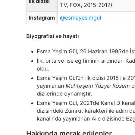
İlk dizisi
TV, FOX, 2015-2017)
Instagram
@esmayesimgul
Biyografisi ve hayatı
Esma Yeşim Gül, 26 Haziran 1995’de İs
İlk, orta ve lise eğitiminin ardından 
oldu.
Esma Yeşim Gül’ün ilk dizisi 2015 ile 2
yayınlanan
Muhteşem Yüzyıl: Kösem
d
dizilerinde oynamıştır.
Esma Yeşim Gül, 2021’de Kanal D kana
dizisindeki Zümrüt karakteri ile adını
kanalında yayınlanan Aile dizisinde Ez
Hakkında merak edilenler