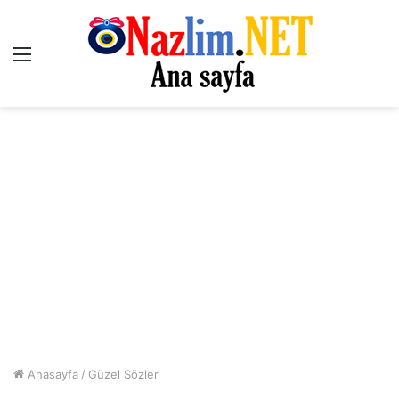
Menü
Anasayfa
/
Güzel Sözler