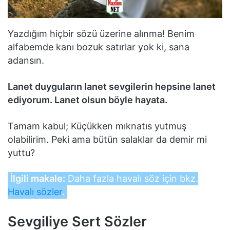
Yazdığım hiçbir sözü üzerine alınma! Benim
alfabemde kanı bozuk satırlar yok ki, sana
adansın.
Lanet duyguların lanet sevgilerin hepsine lanet
ediyorum. Lanet olsun böyle hayata.
Tamam kabul; Küçükken mıknatıs yutmuş
olabilirim. Peki ama bütün salaklar da demir mi
yuttu?
İlgili makale:
Daha fazla havalı söz için bkz.
Havalı sözler
.
Sevgiliye Sert Sözler