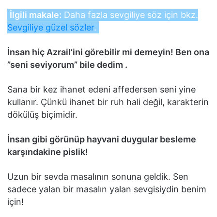
İlgili makale:
Daha fazla sevgiliye söz için bkz.
Sevgiliye güzel sözler
.
İnsan hiç Azrail’ini görebilir mi demeyin! Ben ona
”seni seviyorum” bile dedim .
Sana bir kez ihanet edeni affedersen seni yine
kullanır. Çünkü ihanet bir ruh hali değil, karakterin
dökülüş biçimidir.
İnsan gibi görünüp hayvani duygular besleme
karşındakine pislik!
Uzun bir sevda masalının sonuna geldik. Sen
sadece yalan bir masalın yalan sevgisiydin benim
için!