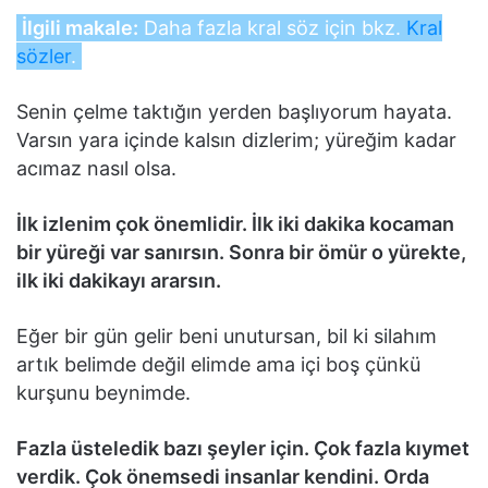
İlgili makale:
Daha fazla kral söz için bkz.
Kral
sözler
.
Senin çelme taktığın yerden başlıyorum hayata.
Varsın yara içinde kalsın dizlerim; yüreğim kadar
acımaz nasıl olsa.
İlk izlenim çok önemlidir. İlk iki dakika kocaman
bir yüreği var sanırsın. Sonra bir ömür o yürekte,
ilk iki dakikayı ararsın.
Eğer bir gün gelir beni unutursan, bil ki silahım
artık belimde değil elimde ama içi boş çünkü
kurşunu beynimde.
Fazla üsteledik bazı şeyler için. Çok fazla kıymet
verdik. Çok önemsedi insanlar kendini. Orda