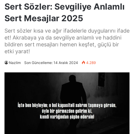
Sert Sözler: Sevgiliye Anlamlı
Sert Mesajlar 2025
Sert sözler kısa ve ağır ifadelerle duygularını ifade
et! Akrabaya ya da sevgiliye anlamlı ve haddini
bildiren sert mesajları hemen keşfet, güçlü bir
etki yarat!
Nazlim
Son Güncelleme: 14 Aralık 2024
4.289