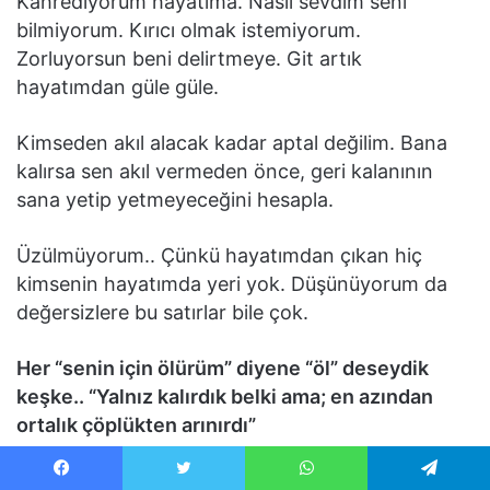
Kahrediyorum hayatıma. Nasıl sevdim seni
bilmiyorum. Kırıcı olmak istemiyorum.
Zorluyorsun beni delirtmeye. Git artık
hayatımdan güle güle.
Kimseden akıl alacak kadar aptal değilim. Bana
kalırsa sen akıl vermeden önce, geri kalanının
sana yetip yetmeyeceğini hesapla.
Üzülmüyorum.. Çünkü hayatımdan çıkan hiç
kimsenin hayatımda yeri yok. Düşünüyorum da
değersizlere bu satırlar bile çok.
Her “senin için ölürüm” diyene “öl” deseydik
keşke.. “Yalnız kalırdık belki ama; en azından
ortalık çöplükten arınırdı”
Birini kötülemeye çalışırsan asla amacına
Facebook
Twitter
WhatsApp
Telegram