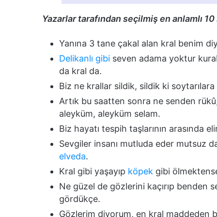
Yazarlar tarafından seçilmiş en anlamlı 10 
Yanına 3 tane çakal alan kral benim diy
Delikanlı gibi
seven adama yoktur kural 
da kral da.
Biz ne krallar sildik, sildik ki soytarılar
Artık bu saatten sonra ne senden rükû
aleyküm, aleyküm selam.
Biz hayatı tespih taşlarının arasında 
Sevgiler insanı mutluda eder mutsuz d
elveda
.
Kral gibi yaşayıp
köpek
gibi ölmektense
Ne güzel de gözlerini kaçırıp benden se
gördükçe.
Gözlerim diyorum, en kral maddeden bil