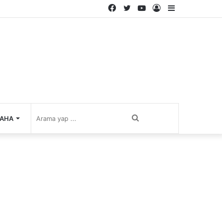
Facebook
Twitter
YouTube
Kayıt
Kenar
Ol
Bölmesi
Arama
AHA
yap
...