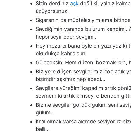
Sizin derdiniz
aşk
değil ki, yalnız kalma
üzüyorsunuz.
Sigaranın da müptelasıyım ama bitince
Sevdiğimin yanında bulurum kendimi. Aşk
hepsi seyir eder sevgimi.
Hey mezarcı bana öyle bir yazı yaz ki t
okudukça kahrolsun.
Güleceksin. Hem düzeni bozmak için, 
Biz yere düşen sevgilerimizi topladık 
bizimdir aşkımız hep ebedi…
Sevgilere yüreğimi kapadım artık gön
sevmem ki artık kimseyi o benden gitti 
Biz ne sevgiler gördük gülüm seni sev
gülüm.
Kral olmak varsa alemde seviyoruz biz
belli…