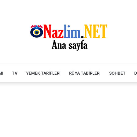
MI
TV
YEMEK TARIFLERI
RÜYA TABIRLERI
SOHBET
D