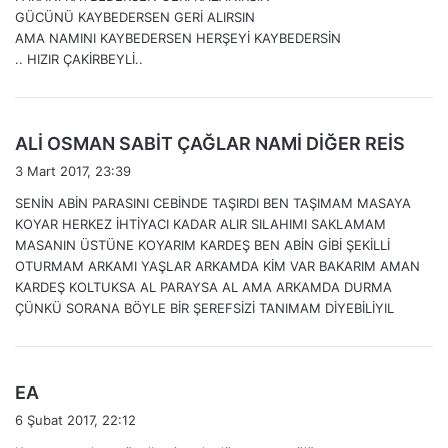
i
GÜCÜNÜ KAYBEDERSEN GERİ ALIRSIN
k
AMA NAMINI KAYBEDERSEN HERŞEYİ KAYBEDERSİN
i
.. HIZIR ÇAKİRBEYLİ..
:
d
ALİ OSMAN SABİT ÇAĞLAR NAMİ DİĞER REİS
e
3 Mart 2017, 23:39
d
SENİN ABİN PARASINI CEBİNDE TAŞIRDI BEN TAŞIMAM MASAYA
i
KOYAR HERKEZ İHTİYACI KADAR ALIR SILAHIMI SAKLAMAM
k
MASANIN ÜSTÜNE KOYARIM KARDEŞ BEN ABİN GİBİ ŞEKİLLİ
i
OTURMAM ARKAMI YAŞLAR ARKAMDA KİM VAR BAKARIM AMAN
:
KARDEŞ KOLTUKSA AL PARAYSA AL AMA ARKAMDA DURMA
ÇÜNKÜ SORANA BÖYLE BİR ŞEREFSİZİ TANIMAM DİYEBİLİYIL
d
EA
e
6 Şubat 2017, 22:12
d