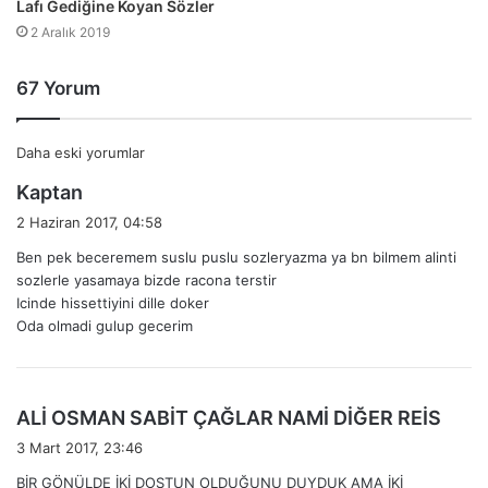
Lafı Gediğine Koyan Sözler
2 Aralık 2019
67 Yorum
Yorum
Daha eski yorumlar
d
Kaptan
gezinmesi
e
2 Haziran 2017, 04:58
d
Ben pek beceremem suslu puslu sozleryazma ya bn bilmem alinti
i
sozlerle yasamaya bizde racona terstir
k
Icinde hissettiyini dille doker
i
Oda olmadi gulup gecerim
:
d
ALİ OSMAN SABİT ÇAĞLAR NAMİ DİĞER REİS
e
3 Mart 2017, 23:46
d
BİR GÖNÜLDE İKİ DOSTUN OLDUĞUNU DUYDUK AMA İKİ