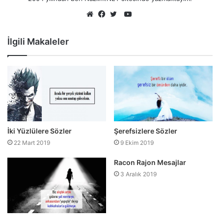
YouTube
Web
Facebook
Twitter
sitesi
İlgili Makaleler
İki Yüzlülere Sözler
Şerefsizlere Sözler
22 Mart 2019
9 Ekim 2019
Racon Rajon Mesajlar
3 Aralık 2019