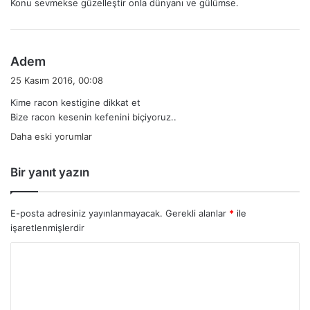
Konu sevmekse güzelleştir onla dünyanı ve gülümse.
i
k
i
:
d
Adem
e
25 Kasım 2016, 00:08
d
Kime racon kestigine dikkat et
i
Bize racon kesenin kefenini biçiyoruz..
k
Yorum
Daha eski yorumlar
i
:
gezinmesi
Bir yanıt yazın
E-posta adresiniz yayınlanmayacak.
Gerekli alanlar
*
ile
işaretlenmişlerdir