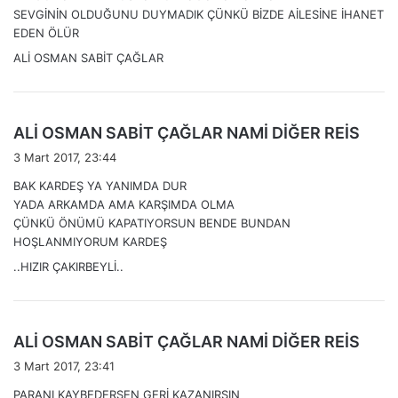
i
SEVGİNİN OLDUĞUNU DUYMADIK ÇÜNKÜ BİZDE AİLESİNE İHANET
k
EDEN ÖLÜR
i
ALİ OSMAN SABİT ÇAĞLAR
:
d
ALİ OSMAN SABİT ÇAĞLAR NAMİ DİĞER REİS
e
3 Mart 2017, 23:44
d
BAK KARDEŞ YA YANIMDA DUR
i
YADA ARKAMDA AMA KARŞIMDA OLMA
k
ÇÜNKÜ ÖNÜMÜ KAPATIYORSUN BENDE BUNDAN
i
HOŞLANMIYORUM KARDEŞ
:
..HIZIR ÇAKIRBEYLİ..
d
ALİ OSMAN SABİT ÇAĞLAR NAMİ DİĞER REİS
e
3 Mart 2017, 23:41
d
PARANI KAYBEDERSEN GERİ KAZANIRSIN