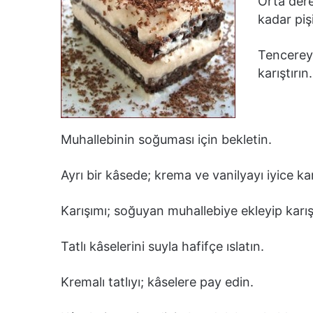
Orta dere
kadar pişi
Tencereyi
karıştırın.
Muhallebinin soğuması için bekletin.
Ayrı bir kâsede; krema ve vanilyayı iyice kar
Karışımı; soğuyan muhallebiye ekleyip karışt
Tatlı kâselerini suyla hafifçe ıslatın.
Kremalı tatlıyı; kâselere pay edin.