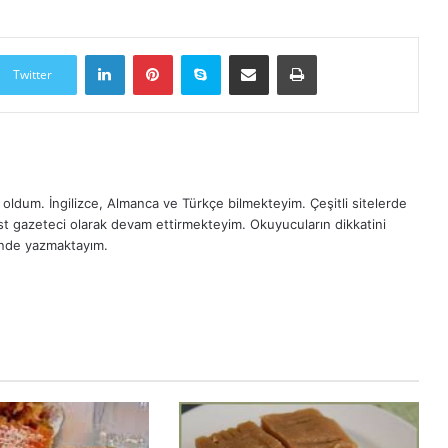
LinkedIn
Pinterest
Skype
E-Posta ile paylaş
Yazdır
Twitter
oldum. İngilizce, Almanca ve Türkçe bilmekteyim. Çeşitli sitelerde
est gazeteci olarak devam ettirmekteyim. Okuyucuların dikkatini
inde yazmaktayım.