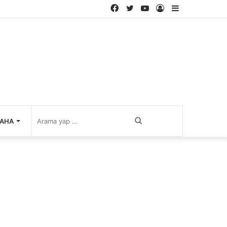
Facebook
Twitter
YouTube
Kayıt
Kenar
Ol
Bölmesi
Arama
AHA
yap
...