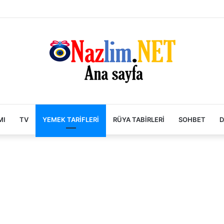
MI
TV
YEMEK TARIFLERI
RÜYA TABIRLERI
SOHBET
D