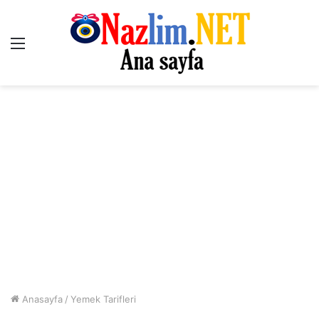
Menü
Anasayfa
/
Yemek Tarifleri