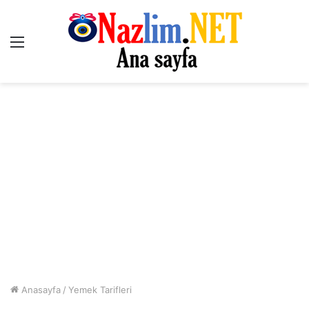
Menü
Anasayfa
/
Yemek Tarifleri