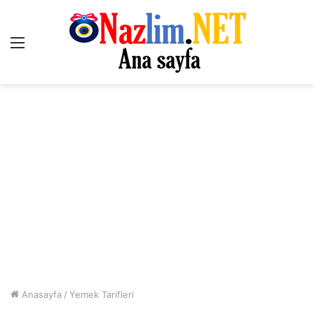
Menü
Anasayfa
/
Yemek Tarifleri