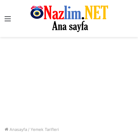
Menü
Anasayfa
/
Yemek Tarifleri