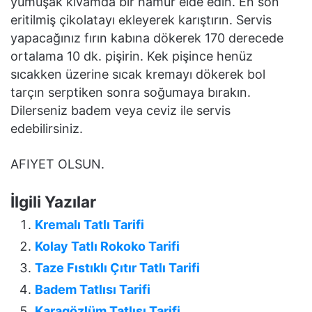
yumuşak kıvamda bir hamur elde edin. En son
eritilmiş çikolatayı ekleyerek karıştırın. Servis
yapacağınız fırın kabına dökerek 170 derecede
ortalama 10 dk. pişirin. Kek pişince henüz
sıcakken üzerine sıcak kremayı dökerek bol
tarçın serptiken sonra soğumaya bırakın.
Dilerseniz badem veya ceviz ile servis
edebilirsiniz.
AFIYET OLSUN.
İlgili Yazılar
Kremalı Tatlı Tarifi
Kolay Tatlı Rokoko Tarifi
Taze Fıstıklı Çıtır Tatlı Tarifi
Badem Tatlısı Tarifi
Karagözlüm Tatlısı Tarifi