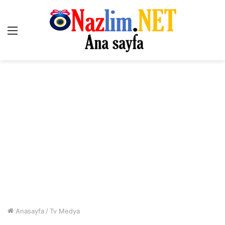
Menü
Anasayfa
/
Tv Medya