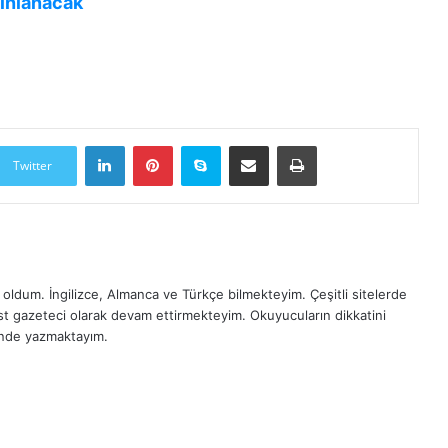
yınlanacak
LinkedIn
Pinterest
Skype
E-Posta ile paylaş
Yazdır
Twitter
oldum. İngilizce, Almanca ve Türkçe bilmekteyim. Çeşitli sitelerde
est gazeteci olarak devam ettirmekteyim. Okuyucuların dikkatini
inde yazmaktayım.