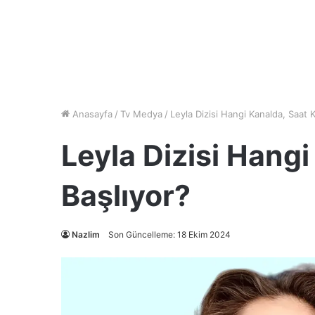
Anasayfa
/
Tv Medya
/
Leyla Dizisi Hangi Kanalda, Saat 
Leyla Dizisi Hang
Başlıyor?
Nazlim
Son Güncelleme: 18 Ekim 2024