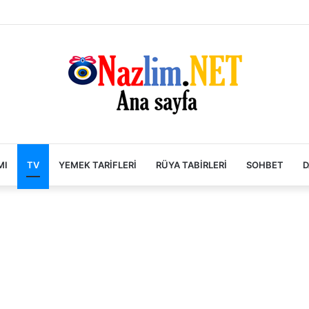
MI
TV
YEMEK TARIFLERI
RÜYA TABIRLERI
SOHBET
D