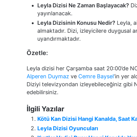
Leyla Dizisi Ne Zaman Başlayacak?
Di
yayınlanacak.
Leyla Dizisinin Konusu Nedir?
Leyla, a
almaktadır. Dizi, izleyicilere duygusa
uyandırmaktadır.
Özetle:
Leyla dizisi her Çarşamba saat 20:00’de N
Alperen Duymaz
ve
Cemre Baysel
‘in yer a
Diziyi televizyondan izleyebileceğiniz gib
edebilirsiniz.
İlgili Yazılar
Kötü Kan Dizisi Hangi Kanalda, Saat K
Leyla Dizisi Oyuncuları