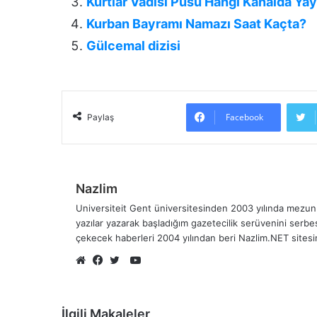
Kurtlar Vadisi Pusu Hangi Kanalda Ya
Kurban Bayramı Namazı Saat Kaçta?
Gülcemal dizisi
Facebook
Paylaş
Nazlim
Universiteit Gent üniversitesinden 2003 yılında mezun 
yazılar yazarak başladığım gazetecilik serüvenini serb
çekecek haberleri 2004 yılından beri Nazlim.NET sites
YouTube
Web
Facebook
Twitter
sitesi
İlgili Makaleler