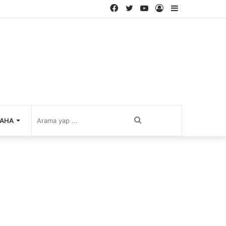
Facebook
Twitter
YouTube
Kayıt
Kenar
Ol
Bölmesi
Arama
AHA
yap
...