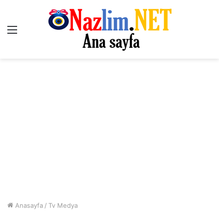
Menü
Anasayfa
/
Tv Medya