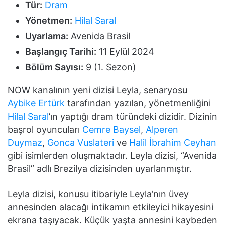
Tür:
Dram
Yönetmen:
Hilal Saral
Uyarlama:
Avenida Brasil
Başlangıç Tarihi:
11 Eylül 2024
Bölüm Sayısı:
9 (1. Sezon)
NOW kanalının yeni dizisi Leyla, senaryosu
Aybike Ertürk
tarafından yazılan, yönetmenliğini
Hilal Saral
’ın yaptığı dram türündeki dizidir. Dizinin
başrol oyuncuları
Cemre Baysel
,
Alperen
Duymaz
,
Gonca Vuslateri
ve
Halil İbrahim Ceyhan
gibi isimlerden oluşmaktadır. Leyla dizisi, “Avenida
Brasil” adlı Brezilya dizisinden uyarlanmıştır.
Leyla dizisi, konusu itibariyle Leyla’nın üvey
annesinden alacağı intikamın etkileyici hikayesini
ekrana taşıyacak. Küçük yaşta annesini kaybeden