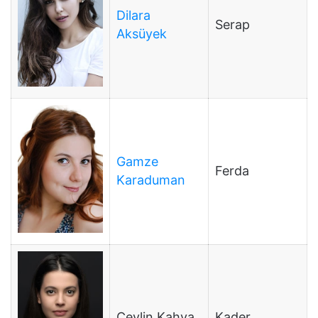
Dilara
Serap
Aksüyek
Gamze
Ferda
Karaduman
Ceylin Kahya
Kader