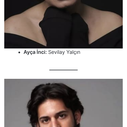
Ayça İnci:
Sevilay Yalçın