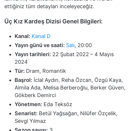
ettiğiniz tüm detayları inceleyeceğiz.
Üç Kız Kardeş Dizisi Genel Bilgileri:
Kanal:
Kanal D
Yayın günü ve saati:
Salı
, 20:00
Yayın tarihleri:
22 Şubat 2022 – 4 Mayıs
2024
Tür:
Dram, Romantik
Başrol:
İclal Aydın, Reha Özcan, Özgü Kaya,
Almila Ada, Melisa Berberoğlu, Berker Güven,
Gökberk Demirci
Yönetmen:
Eda Teksöz
Senarist:
Betül Yağsağan, Nilüfer Özçelik,
Sevgi Yılmaz
Sezon sayısı:
3