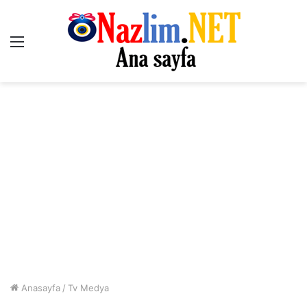
Menü
Anasayfa
/
Tv Medya