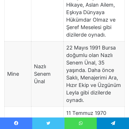
Hikaye, Aslan Ailem,
Eşkıya Dünyaya
Hükümdar Olmaz ve
Şeref Meselesi gibi
dizilerde oynadı.
22 Mayıs 1991 Bursa
doğumlu olan Nazlı
Senem Ünal, 35
Nazlı
yaşında. Daha önce
Mine
Senem
Saklı, Menajerimi Ara,
Ünal
Hızır Ekip ve Üzgünüm
Leyla gibi dizilerde
oynadı.
11 Temmuz 1970
Ankara doğumlu olan
Murat Çidamlı, 56
Facebook
Twitter
WhatsApp
Telegram