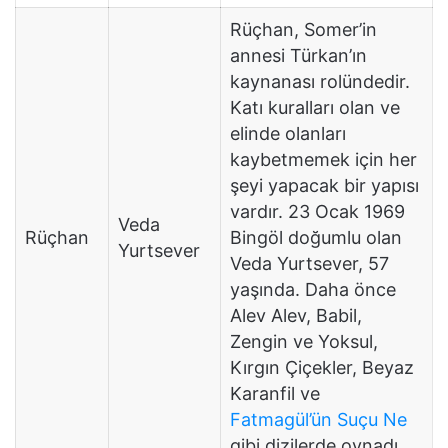
Rüçhan, Somer’in
annesi Türkan’ın
kaynanası rolündedir.
Katı kuralları olan ve
elinde olanları
kaybetmemek için her
şeyi yapacak bir yapısı
vardır. 23 Ocak 1969
Veda
Rüçhan
Bingöl doğumlu olan
Yurtsever
Veda Yurtsever, 57
yaşında. Daha önce
Alev Alev, Babil,
Zengin ve Yoksul,
Kırgın Çiçekler, Beyaz
Karanfil ve
Fatmagül’ün Suçu Ne
gibi dizilerde oynadı.