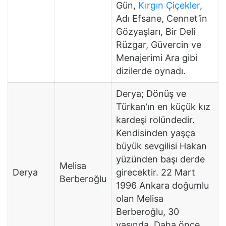
Gün,
Kırgın Çiçekler
,
Adı Efsane, Cennet’in
Gözyaşları, Bir Deli
Rüzgar, Güvercin ve
Menajerimi Ara gibi
dizilerde oynadı.
Derya; Dönüş ve
Türkan’ın en küçük kız
kardeşi rolündedir.
Kendisinden yaşça
büyük sevgilisi Hakan
yüzünden başı derde
Melisa
Derya
girecektir. 22 Mart
Berberoğlu
1996 Ankara doğumlu
olan Melisa
Berberoğlu, 30
yaşında. Daha önce