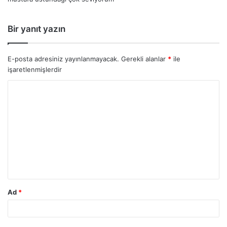
i
k
i
Bir yanıt yazın
:
E-posta adresiniz yayınlanmayacak.
Gerekli alanlar
*
ile
işaretlenmişlerdir
Ad
*