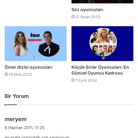
Söz oyuncuları
21 Nisan 2023
Ömer dizisi oyuncuları
Küçük Sırlar Oyuncuları: En
Güncel Oyuncu Kadrosu
16 Ekim 2023
7 Eylül 2024
Bir Yorum
d
meryem
e
6 Haziran 2011, 11:25
d
mustafa üstündağı çok seviyorum