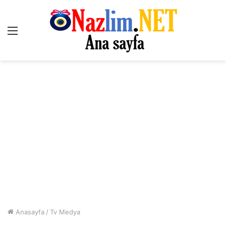
Menü
Anasayfa
/
Tv Medya