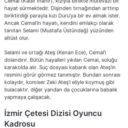
Cemal (Kadir İnanır), kızıyla birlikte mütevazı bir
hayat sürmektedir. Dişinden tırnağından arttırıp
biriktirdiği parayla kızı Duru’ya bir ev almak ister.
Ancak Cemal’in hayatı, kendini emlakçı olarak
tanıtan Selami (Mustafa Üstündağ) yüzünden
altüst olur.
Selami ve ortağı Ateş (Kenan Ece), Cemal’i
dolandırır. Bütün hayalleri yıkılan Cemal, soluğu
karakolda alır. Suç dosyası kabarık olan Ateş’in
resmini görür görmez tanımıştır. Bundan sonrası
kolaydır, komiser Zeki Ateş’i eliyle koymuş gibi
bulacaktır. diğer yandan da çocuklarına babalık
yapmaya çalışacak.
İzmir Çetesi Dizisi Oyuncu
Kadrosu