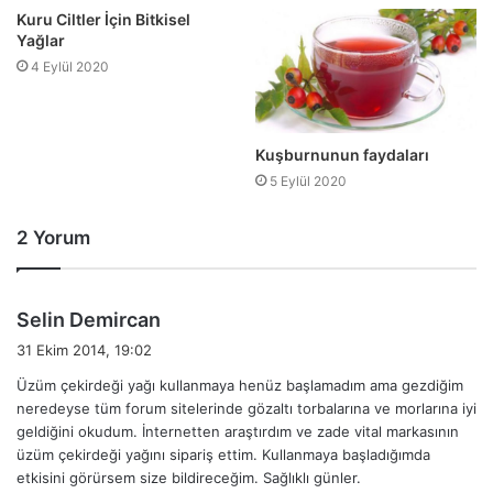
Kuru Ciltler İçin Bitkisel
Yağlar
4 Eylül 2020
Kuşburnunun faydaları
5 Eylül 2020
2 Yorum
d
Selin Demircan
e
31 Ekim 2014, 19:02
d
Üzüm çekirdeği yağı kullanmaya henüz başlamadım ama gezdiğim
i
neredeyse tüm forum sitelerinde gözaltı torbalarına ve morlarına iyi
k
geldiğini okudum. İnternetten araştırdım ve zade vital markasının
i
üzüm çekirdeği yağını sipariş ettim. Kullanmaya başladığımda
:
etkisini görürsem size bildireceğim. Sağlıklı günler.