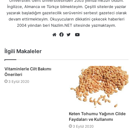
Universiteit Gent üniversitesinden 2003 yılında mezun oldum.
İngilizce, Almanca ve Türkçe bilmekteyim. Çeşitli sitelerde yazılar
yazarak başladığım gazetecilik serüvenini serbest gazeteci olarak
devam ettirmekteyim. Okuyucuların dikkatini çekecek haberleri
2004 yılından beri Nazlim.NET sitesinde yazmaktayım.
YouTube
Web
Facebook
Twitter
sitesi
İlgili Makaleler
Vitaminlerle Cilt Bakımı
Önerileri
3 Eylül 2020
Keten Tohumu Yağının Cilde
Faydaları ve Kullanımı
3 Eylül 2020