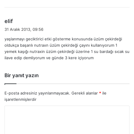
d
elif
e
31 Aralık 2013, 09:56
d
yaşlanmayı geciktirici etki gösterme konusunda üzüm çekirdeği
i
oldukça başarılı nutraxn üzüm çekirdeği çayını kullanıyorum 1
k
yemek kaşığı nutraxin üzüm çekirdeği üzerine 1 su bardağı sıcak su
i
ilave edip demliyorum ve günde 3 kere içiyorum
:
Bir yanıt yazın
E-posta adresiniz yayınlanmayacak.
Gerekli alanlar
*
ile
işaretlenmişlerdir