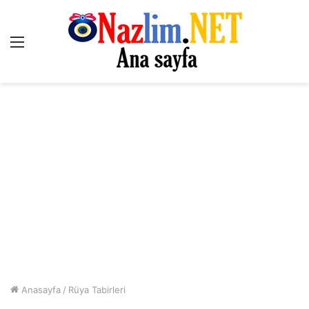
Menü
Anasayfa
/
Rüya Tabirleri