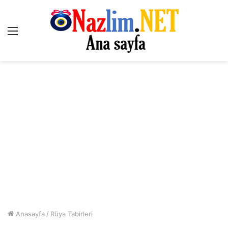
Menü
Anasayfa
/
Rüya Tabirleri