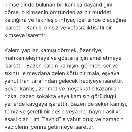
kimse dinde bulunan bir kamışa dayandığını
görse, o kimsenin ömründen az bir müddet
kaldığına ve fakirleşip ihtiyaç içerisinde öleceğine
işarettir. Kamış, dinsiz ve vefasız iktisatlı bir
kimseye işarettir.
Kalem yapılan kamışı görmek, özentiye,
mahkemeleşmeye ve gösteriş için amel etmeye
işarettir. Bazen kalem kamışını görmek, ser ve
sıkıntı ile meydana gelen kötü bir mala, eşyaya
yahut Iran tarafından gelecek hediyeye işarettir.
Şeker kamışı, zahmet ve meşakkatle kazanılan
rızka, bazen sokakta veya kamışın görüldüğü
yerlerde kavgaya işarettir. Bazen de şeker kamışı,
temiz ve şerefli bir nesle veya her hayrın asil ve
esasi olan “llmi Tevhid” e yahut oruç ve namazın
vaciblerini yerine getirmeye işarettir.