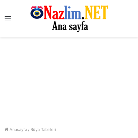
Menü
Anasayfa
/
Rüya Tabirleri