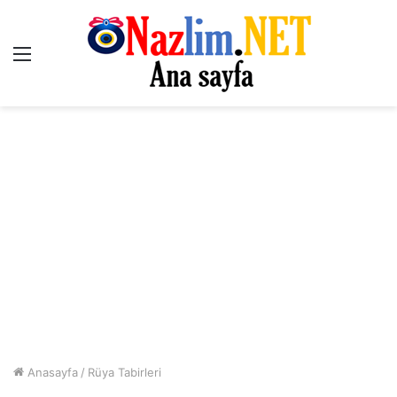
Menü
Anasayfa
/
Rüya Tabirleri