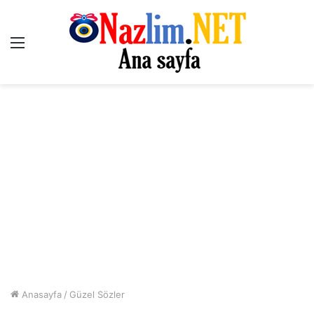
Menü
Anasayfa
/
Güzel Sözler